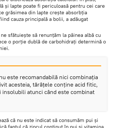
ă și lapte poate fi periculoasă pentru cei care
ce grăsimea din lapte crește absorbția
fiind cauza principală a bolii, a adăugat
 ne sfătuieşte să renunţăm la pâinea albă cu
e o porție dublă de carbohidrați determină o
miei.
nu este recomandabilă nici combinaţia
vit acesteia, tărâţele conține acid fitic,
insolubili atunci când este combinat
zează că nu este indicat să consumăm pui și
lică faptul că zincul conținut în pui și vitamina