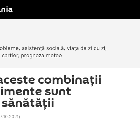
nia
obleme, asistență socială, viața de zi cu zi,
in cartier, prognoza meteo
 aceste combinaţii
limente sunt
sănătăţii
17.10.2021
)