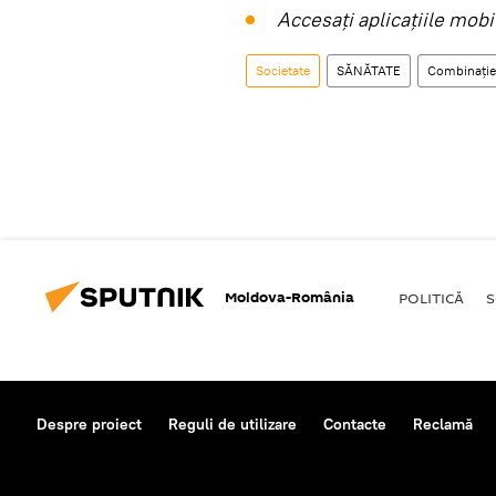
Accesaţi aplicaţiile mob
Societate
SĂNĂTATE
Combinație
Moldova-România
POLITICĂ
S
Despre proiect
Reguli de utilizare
Contacte
Reclamă