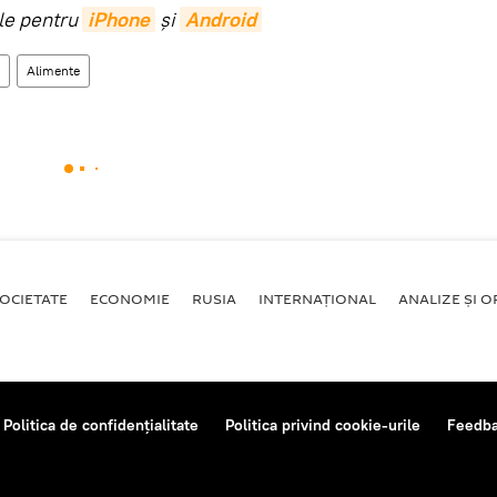
ile pentru
iPhone
și
Android
Alimente
OCIETATE
ECONOMIE
RUSIA
INTERNAŢIONAL
ANALIZE ȘI OP
Politica de confidențialitate
Politica privind cookie-urile
Feedb