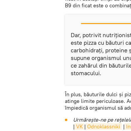
B9 din ficat este o combina
Dar, potrivit nutrițion
este pizza cu băuturi 
carbohidrați, proteine 
supune organismul unui
ce zahărul din băuturil
stomacului.
În plus, băuturile dulci și p
atinge limite periculoase. 
împiedică organismul să ad
Urmărește-ne pe rețelele
|
VK
|
Odnoklassniki
|
I