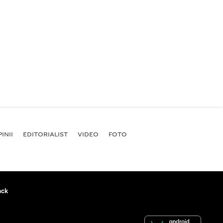
INII
EDITORIALIST
VIDEO
FOTO
ack