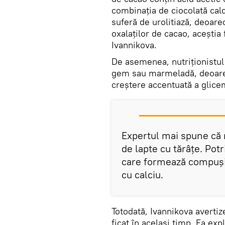
combinația de ciocolată cald
suferă de urolitiază, deoare
oxalaților de cacao, aceştia 
Ivannikova.
De asemenea, nutriționistul
gem sau marmeladă, deoarec
creștere accentuată a glice
Expertul mai spune că 
de lapte cu tărâțe. Potri
care formează compuși 
cu calciu.
Totodată, Ivannikova averti
ficat în același timp. Ea exp