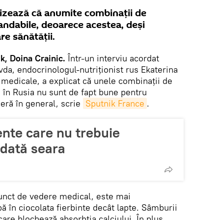
tizează că anumite combinaţii de
ndabile, deoarece acestea, deși
e sănătății.
, Doina Crainic.
Într-un interviu acordat
da, endocrinologul-nutriționist rus Ekaterina
e medicale, a explicat că unele combinații de
 în Rusia nu sunt de fapt bune pentru
eră în general, scrie
Sputnik France
.
nte care nu trebuie
dată seara
 punct de vedere medical, este mai
 în ciocolata fierbinte decât lapte. Sâmburii
care blochează absorbția calciului. În plus,