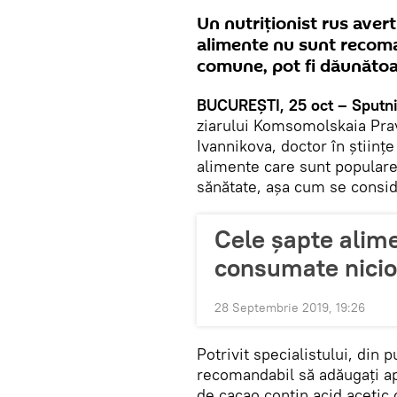
Un nutriționist rus aver
alimente nu sunt recoma
comune, pot fi dăunătoar
BUCUREŞTI, 25 oct – Sputnik
ziarului Komsomolskaia Prav
Ivannikova, doctor în științ
alimente care sunt populare
sănătate, aşa cum se consid
Cele șapte alime
consumate nicio
28 Septembrie 2019, 19:26
Potrivit specialistului, din
recomandabil să adăugați apă
de cacao conțin acid acetic 