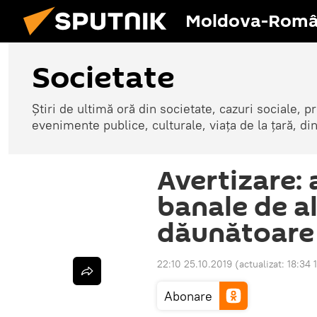
Moldova-Româ
Societate
Știri de ultimă oră din societate, cazuri sociale, pr
evenimente publice, culturale, viața de la țară, d
Avertizare:
banale de a
dăunătoare 
22:10 25.10.2019
(actualizat:
18:34 
Abonare