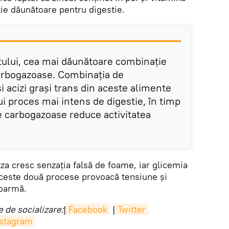
ţie dăunătoare pentru digestie.
istului, cea mai dăunătoare combinaţie
carbogazoase. Combinația de
şi acizi grași trans din aceste alimente
 proces mai intens de digestie, în timp
e carbogazoase reduce activitatea
izza cresc senzaţia falsă de foame, iar glicemia
Aceste două procese provoacă tensiune și
oarmă.
 de socializare:
|
Facebook
|
Twitter
nstagram