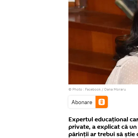
© Photo :
Facebook / Oana Moraru
Abonare
Expertul educațional care
private, a explicat că u
părinții ar trebui să știe