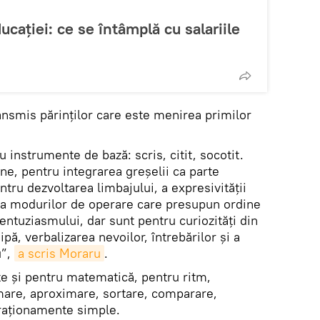
cației: ce se întâmplă cu salariile
ansmis părinților care este menirea primilor
 instrumente de bază: scris, citit, socotit.
ne, pentru integrarea greșelii ca parte
ntru dezvoltarea limbajului, a expresivității
ea modurilor de operare care presupun ordine
entuziasmului, dar sunt pentru curiozități din
pă, verbalizarea nevoilor, întrebărilor și a
u”,
a scris Moraru
.
te și pentru matematică, pentru ritm,
imare, aproximare, sortare, comparare,
 raționamente simple.