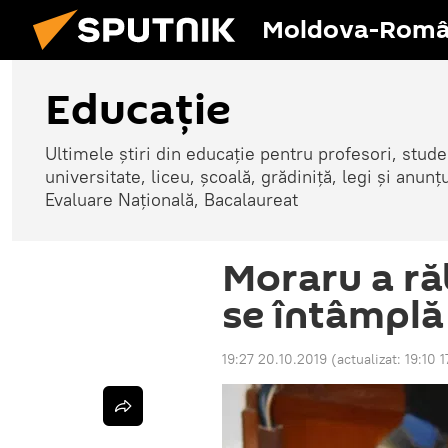
Moldova-Româ
Educație
Ultimele știri din educație pentru profesori, studenț
universitate, liceu, școală, grădiniță, legi și anun
Evaluare Națională, Bacalaureat
Moraru a răb
se întâmplă 
19:27 20.10.2019
(actualizat:
19:10 