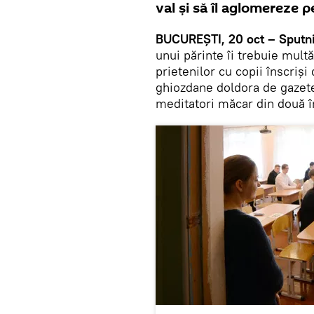
val și să îl aglomereze pe
BUCUREȘTI, 20 oct – Sputn
unui părinte îi trebuie mult
prietenilor cu copii înscriși
ghiozdane doldora de gazete
meditatori măcar din două în