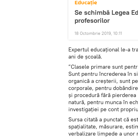
Educație
Se schimbă Legea Edu
profesorilor
18 Octombrie 2019, 10:11
Expertul educațional le-a tr
ani de școală.
”Clasele primare sunt pentru
Sunt pentru încrederea în si
organică a creșterii, sunt pe
corporale, pentru dobândir
și procedură fără pierderea 
natură, pentru munca în echi
investigației pe cont propri
Sursa citată a punctat că es
spațialitate, măsurare, est
verbalizare limpede a unor