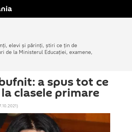
nia
i, elevi și părinți, știri ce țin de
țuri de la Ministerul Educației, examene,
ufnit: a spus tot ce
la clasele primare
17.10.2021
)