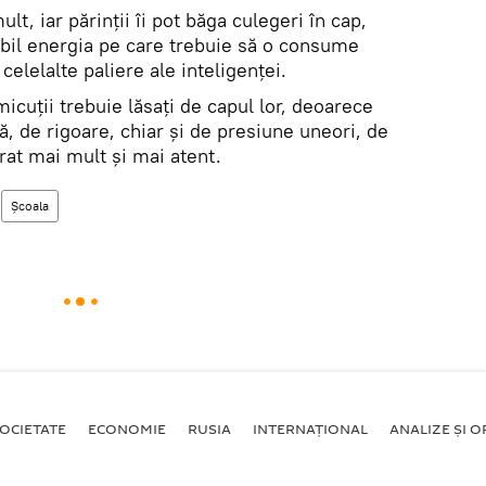
lt, iar părinții îi pot băga culegeri în cap,
ribil energia pe care trebuie să o consume
 celelalte paliere ale inteligenței.
icuții trebuie lăsați de capul lor, deoarece
ă, de rigoare, chiar și de presiune uneori, de
crat mai mult și mai atent.
Școala
OCIETATE
ECONOMIE
RUSIA
INTERNAŢIONAL
ANALIZE ȘI OP