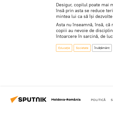
Desigur, copilul poate mai mu
însă prin asta se reduce te
mintea lui ca să își dezvolte
Asta nu înseamnă, însă, că m
copiii au nevoie de disciplin
întoarcere în sarcină, de lu
Educație
Societate
Învățământ
Moldova-România
POLITICĂ
S