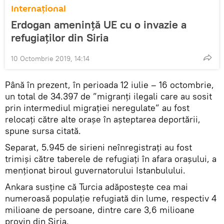
Internaţional
Erdogan amenință UE cu o invazie a
refugiaților din Siria
10 Octombrie 2019, 14:14
Până în prezent, în perioada 12 iulie – 16 octombrie,
un total de 34.397 de ”migranţi ilegali care au sosit
prin intermediul migraţiei neregulate” au fost
relocaţi către alte oraşe în aşteptarea deportării,
spune sursa citată.
Separat, 5.945 de sirieni neînregistraţi au fost
trimişi către taberele de refugiaţi în afara oraşului, a
menţionat biroul guvernatorului Istanbulului.
Ankara susţine că Turcia adăposteşte cea mai
numeroasă populaţie refugiată din lume, respectiv 4
milioane de persoane, dintre care 3,6 milioane
provin din Siria.