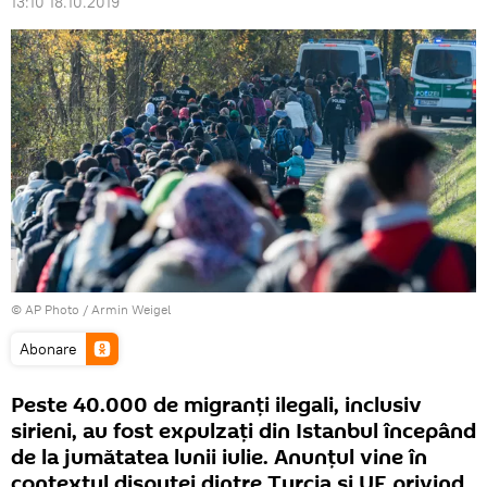
13:10 18.10.2019
© AP Photo / Armin Weigel
Abonare
Peste 40.000 de migranţi ilegali, inclusiv
sirieni, au fost expulzaţi din Istanbul începând
de la jumătatea lunii iulie. Anunțul vine în
contextul disputei dintre Turcia și UE privind