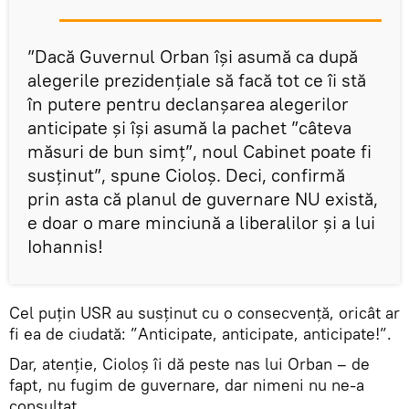
”Dacă Guvernul Orban îşi asumă ca după
alegerile prezidenţiale să facă tot ce îi stă
în putere pentru declanşarea alegerilor
anticipate şi îşi asumă la pachet ”câteva
măsuri de bun simţ”, noul Cabinet poate fi
susţinut”, spune Cioloș. Deci, confirmă
prin asta că planul de guvernare NU există,
e doar o mare minciună a liberalilor și a lui
Iohannis!
Cel puțin USR au susținut cu o consecvență, oricât ar
fi ea de ciudată: ”Anticipate, anticipate, anticipate!”.
Dar, atenție, Cioloș îi dă peste nas lui Orban – de
fapt, nu fugim de guvernare, dar nimeni nu ne-a
consultat.