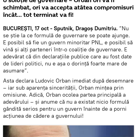
o soluție de guvernare – Orban ori va fi
schimbat, ori va accepta atâtea compromisuri
încât… tot terminat va fi!
BUCUREȘTI, 17 oct - Sputnik, Dragoș Dumitriu.
”Nu
se ştie la ce formulă de guvernare se poate ajunge.
E posibil să fie un guvern minoritar PNL, e posibil să
vină şi alţi parteneri într-o coaliţie de guvernare. E
adevărat că din declaraţiile publice care au fost date
de lideri politici, nu e aşa o dorinţă foarte mare de
asumare”.
Asta declara Ludovic Orban imediat după desemnare
– iar sub aparența sincerității, Orban mințea prin
omisiune. Adică, Orban ocolea partea principală a
adevărului – și anume că nu a existat nicio formulă
gândită serios pentru un guvern înainte de a porni
acțiunea de cădere a guvernului!