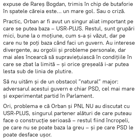
expuse de Rareș Bogdan, trimis în chip de butaforie
în spatele căreia este… un mare gol. Sau o criză.
Practic, Orban ar fi avut un singur aliat important pe
care se putea baza – USR-PLUS. Restul, sunt grupări
mici, bune la o moțiune, cum s-a și văzut, dar pe
care nu te poți baza când faci un guvern. Au interese
divergente, au orgolii și probleme personale, dar
mai ales încearcă să supraviețuiască în condițiile în
care se zbat la limită – și orice greșeală i-ar putea
lesta sub de linia de plutire.
Să nu uităm și de un obstacol ”natural” major:
adversarul acestui guvern e chiar PSD, cel mai mare
și experimentat partid în Parlament.
Ori, problema e că Orban și PNL NU au discutat cu
USR-PLUS, singurul partener alături de care puteau
face o construcție serioasă – restul fiind încropeli,
pe care nu se poate baza la greu – și pe care PSD le
poate desface ușor.