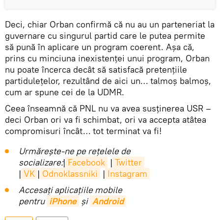
Deci, chiar Orban confirmă că nu au un parteneriat la
guvernare cu singurul partid care le putea permite
să pună în aplicare un program coerent. Așa că,
prins cu minciuna inexistenței unui program, Orban
nu poate încerca decât să satisfacă pretențiile
partidulețelor, rezultând de aici un… talmoș balmoș,
cum ar spune cei de la UDMR.
Ceea înseamnă că PNL nu va avea susținerea USR –
deci Orban ori va fi schimbat, ori va accepta atâtea
compromisuri încât… tot terminat va fi!
Urmărește-ne pe rețelele de
socializare:
|
Facebook
|
Twitter
|
VK
|
Odnoklassniki
|
Instagram
Accesaţi aplicaţiile mobile
pentru
iPhone
și
Android