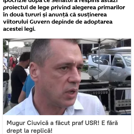
ipocrizie după ce Senatul a respins astăzi
proiectul de lege privind alegerea primarilor
în două tururi și anunță că susținerea
viitorului Guvern depinde de adoptarea
acestei legi.
Mugur Ciuvică a făcut praf USR! E fără
drept la replică!