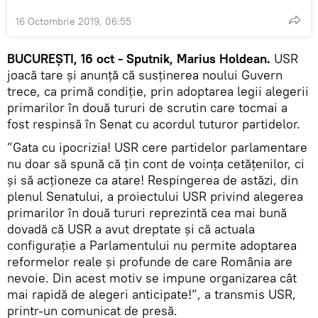
16 Octombrie 2019, 06:55
BUCUREȘTI, 16 oct - Sputnik, Marius Holdean.
USR
joacă tare și anunță că susținerea noului Guvern
trece, ca primă condiţie, prin adoptarea legii alegerii
primarilor în două tururi de scrutin care tocmai a
fost respinsă în Senat cu acordul tuturor partidelor.
”Gata cu ipocrizia! USR cere partidelor parlamentare
nu doar să spună că ţin cont de voinţa cetăţenilor, ci
şi să acţioneze ca atare! Respingerea de astăzi, din
plenul Senatului, a proiectului USR privind alegerea
primarilor în două tururi reprezintă cea mai bună
dovadă că USR a avut dreptate şi că actuala
configuraţie a Parlamentului nu permite adoptarea
reformelor reale şi profunde de care România are
nevoie. Din acest motiv se impune organizarea cât
mai rapidă de alegeri anticipate!”, a transmis USR,
printr-un comunicat de presă.