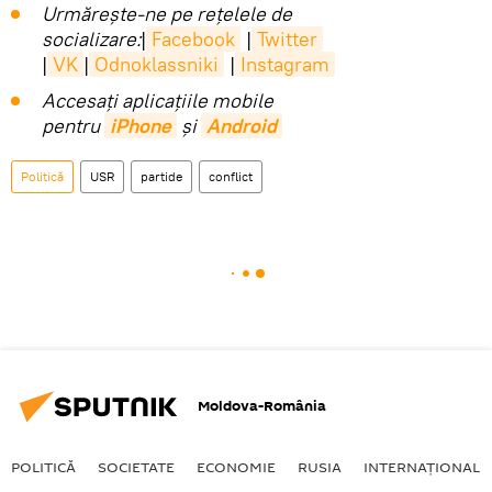
Urmărește-ne pe rețelele de
socializare:
|
Facebook
|
Twitter
|
VK
|
Odnoklassniki
|
Instagram
Accesaţi aplicaţiile mobile
pentru
iPhone
și
Android
Politică
USR
partide
conflict
Moldova-România
POLITICĂ
SOCIETATE
ECONOMIE
RUSIA
INTERNAŢIONAL