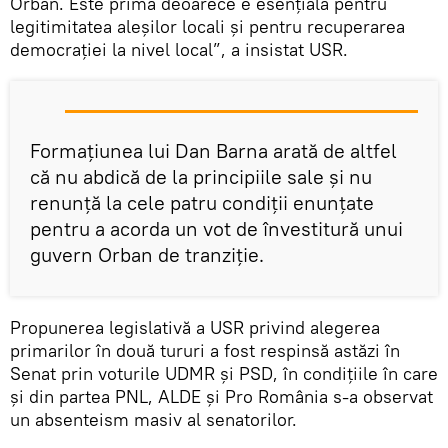
Orban. Este prima deoarece e esenţială pentru
legitimitatea aleşilor locali şi pentru recuperarea
democraţiei la nivel local”, a insistat USR.
Formațiunea lui Dan Barna arată de altfel
că nu abdică de la principiile sale şi nu
renunţă la cele patru condiţii enunţate
pentru a acorda un vot de învestitură unui
guvern Orban de tranziţie.
Propunerea legislativă a USR privind alegerea
primarilor în două tururi a fost respinsă astăzi în
Senat prin voturile UDMR şi PSD, în condițiile în care
și din partea PNL, ALDE și Pro România s-a observat
un absenteism masiv al senatorilor.