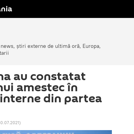
nia
 news, știri externe de ultimă oră, Europa,
arii
ina au constatat
nui amestec în
interne din partea
20.07.2021
)