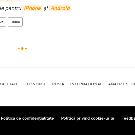
ile pentru
iPhone
și
Android
va
China
OCIETATE
ECONOMIE
RUSIA
INTERNAŢIONAL
ANALIZE ȘI OP
Politica de confidențialitate
Politica privind cookie-urile
Feedb