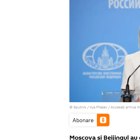
© Sputnik / Ilya Pitalev
/
Accesați arhiva 
Abonare
Moscova și Beijingul au 