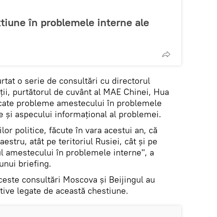
xtiune în problemele interne ale
tat o serie de consultări cu directorul
ii, purtătorul de cuvânt al MAE Chinei, Hua
icate probleme amestecului în problemele
e și aspecului informațional al problemei.
lor politice, făcute în vara acestui an, că
tru, atât pe teritoriul Rusiei, cât și pe
tul amestecului în problemele interne", a
unui briefing.
este consultări Moscova și Beijingul au
tive legate de această chestiune.