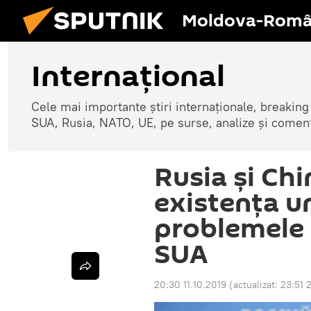
Moldova-Româ
Internaţional
Cele mai importante știri internaționale, breaking
SUA, Rusia, NATO, UE, pe surse, analize și coment
Rusia și Ch
existența u
problemele 
SUA
20:30 11.10.2019
(actualizat:
23:51 