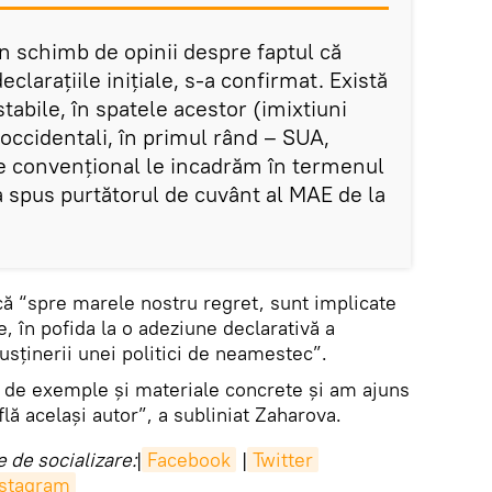
n schimb de opinii despre faptul că
clarațiile inițiale, s-a confirmat. Există
tabile, în spatele acestor (imixtiuni
i occidentali, în primul rând – SUA,
re convențional le incadrăm în termenul
a spus purtătorul de cuvânt al MAE de la
că “spre marele nostru regret, sunt implicate
e, în pofida la o adeziune declarativă a
susținerii unei politici de neamestec”.
 de exemple și materiale concrete și am ajuns
flă același autor”, a subliniat Zaharova.
 de socializare:
|
Facebook
|
Twitter
nstagram