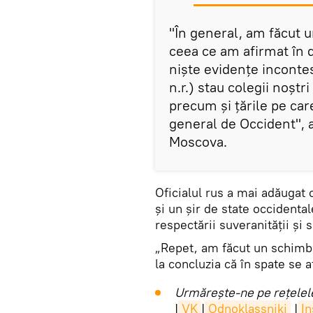
"În general, am făcut u
ceea ce am afirmat în de
niște evidențe incontes
n.r.) stau colegii noștr
precum și țările pe ca
general de Occident", 
Moscova.
Oficialul rus a mai adăugat 
și un șir de state occidental
respectării suveranității și 
„Repet, am făcut un schimb
la concluzia că în spate se a
Urmărește-ne pe rețelele
|
VK
|
Odnoklassniki
|
I