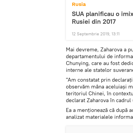
Rusia
SUA planificau o imi
Rusiei din 2017
12 Septembrie 2019, 13:11
Mai devreme, Zaharova a pur
departamentului de informaț
Chunying, care au fost ded
interne ale statelor suveran
"Am constatat prin declarații
observăm mâna aceluiași maes
teritoriul Chinei, în contex
declarat Zaharova în cadrul 
Ea a menționează că după ac
analizat materialele informa