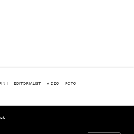
INII
EDITORIALIST
VIDEO
FOTO
ack