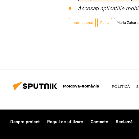
Accesaţi aplicaţiile mob
Internaţional
Rusia
Maria Zaharo
Moldova-România
POLITICĂ
S
Despre proiect
Reguli de utilizare
Contacte
Reclamă