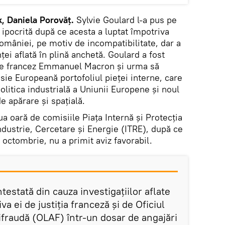
, Daniela Porovăț.
Sylvie Goulard l-a pus pe
 ipocrită după ce acesta a luptat împotriva
mâniei, pe motiv de incompatibilitate, dar a
ței aflată în plină anchetă. Goulard a fost
le francez Emmanuel Macron și urma să
ie Europeană portofoliul pieţei interne, care
olitica industrială a Uniunii Europene şi noul
e apărare şi spaţială.
ua oară de comisiile Piaţa Internă şi Protecţia
dustrie, Cercetare şi Energie (ITRE), după ce
 octombrie, nu a primit aviz favorabil.
testată din cauza investigaţiilor aflate
a ei de justiţia franceză şi de Oficiul
fraudă (OLAF) într-un dosar de angajări