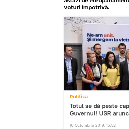
astăzi de europarlamenta
voturi împotrivă.
Politică
Totul se dă peste ca
Guvernul! USR aruncă
10 Octombrie 2019, 15:32