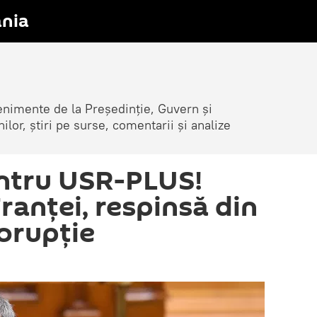
nia
venimente de la Președinție, Guvern și
nilor, știri pe surse, comentarii și analize
ntru USR-PLUS!
ranței, respinsă din
orupție