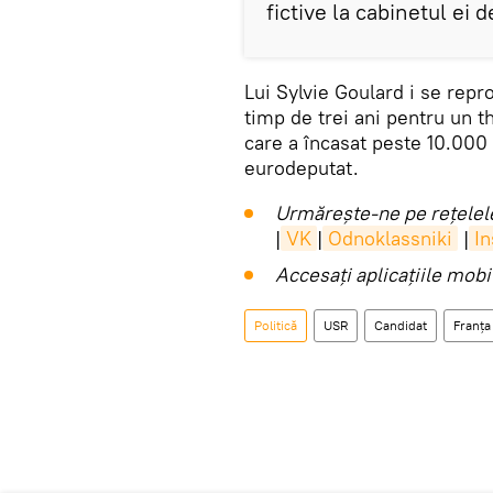
fictive la cabinetul ei 
Lui Sylvie Goulard i se repr
timp de trei ani pentru un t
care a încasat peste 10.000
eurodeputat.
Urmărește-ne pe rețelele
|
VK
|
Odnoklassniki
|
I
Accesaţi aplicaţiile mob
Politică
USR
Candidat
Franța