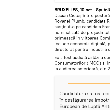
BRUXELLES, 10 oct - Sputnik
Dacian Cioloș într-o postură
Rovanei Plumb, candidata Ro
susținut-o pe candidata Fran
nominalizată de preşedinte
primească în viitoarea Comis
include economia digitală, p
directorat pentru industria d
Ea a fost audiată astăzi a do
Consumatorilor (IMCO) şi In
la audierea anterioară, din 2
Candidatura sa fost con
în desfăşurarea împotriv
European de Luptă Anti