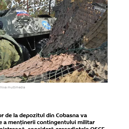
rhiva multimedia
or de la depozitul din Cobasna va
e a menținerii contingentului militar