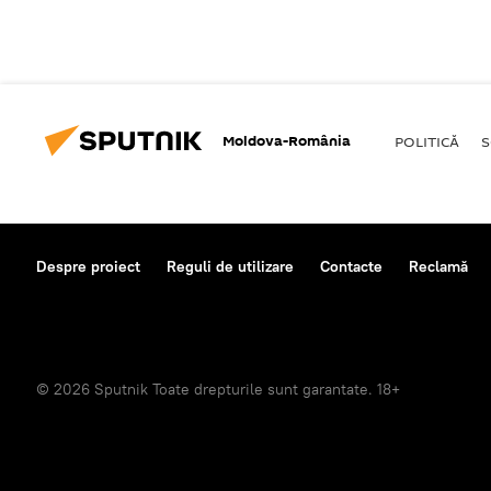
Moldova-România
POLITICĂ
S
Despre proiect
Reguli de utilizare
Contacte
Reclamă
© 2026 Sputnik Toate drepturile sunt garantate. 18+