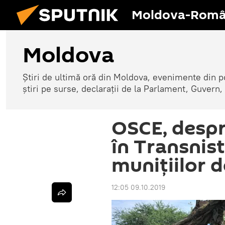
Moldova-Româ
Moldova
Știri de ultimă oră din Moldova, evenimente din p
știri pe surse, declarații de la Parlament, Guvern,
OSCE, despr
în Transnist
munițiilor 
12:05 09.10.2019