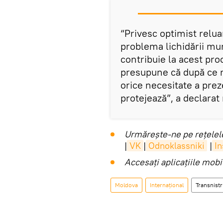
“Privesc optimist relua
problema lichidării mun
contribuie la acest pro
presupune că după ce mu
orice necesitate a prez
protejează”, a declarat
Urmărește-ne pe rețelele
|
VK
|
Odnoklassniki
|
I
Accesaţi aplicaţiile mob
Moldova
Internaţional
Transnistr