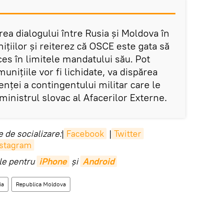
rea dialogului între Rusia și Moldova în
ițiilor și reiterez că OSCE este gata să
ces în limitele mandatului său. Pot
nițiile vor fi lichidate, va dispărea
enței a contingentului militar care le
 ministrul slovac al Afacerilor Externe.
 de socializare:
|
Facebook
|
Twitter
nstagram
ile pentru
iPhone
și
Android
ia
Republica Moldova