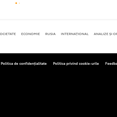
OCIETATE
ECONOMIE
RUSIA
INTERNAŢIONAL
ANALIZE ȘI OP
Politica de confidențialitate
Politica privind cookie-urile
Feedb