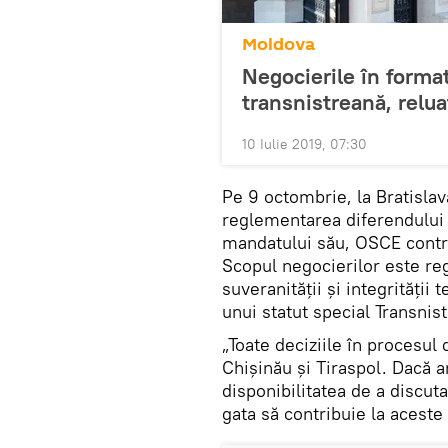
Moldova
Negocierile în forma
transnistreană, relu
10 Iulie 2019, 07:30
Pe 9 octombrie, la Bratisla
reglementarea diferendului
mandatului său, OSCE contrib
Scopul negocierilor este reg
suveranității și integrității 
unui statut special Transnist
„Toate deciziile în procesul 
Chișinău și Tiraspol. Dacă a
disponibilitatea de a discut
gata să contribuie la aceste 