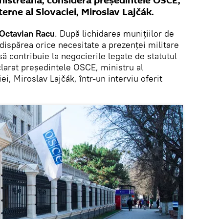
snistreană, consideră președintele OSCE,
terne al Slovaciei, Miroslav Lajčák.
 Octavian Racu
. După lichidarea munițiilor de
dispărea orice necesitate a prezenței militare
să contribuie la negocierile legate de statutul
clarat președintele OSCE, ministru al
ei, Miroslav Lajčák, într-un interviu oferit