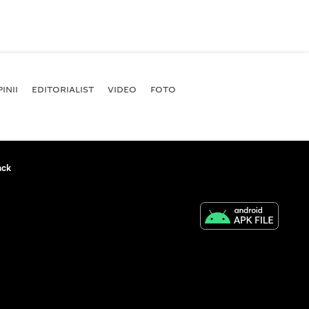
INII
EDITORIALIST
VIDEO
FOTO
ack