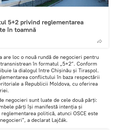
tul 5+2 privind reglementarea
ate în toamnă
va are loc o nouă rundă de negocieri pentru
 transnistrean în formatul „5+2”. Conform
uie la dialogul între Chișinău și Tiraspol.
lementarea conflictului în baza respectării
teritoriale a Republicii Moldova, cu oferirea
riei.
de negocieri sunt luate de cele două părți:
mbele părți își manifestă intenția și
a reglementarea politică, atunci OSCE este
negocieri”, a declarat Lajčák.