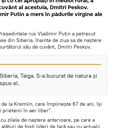
și cu cei apropiați în mediul rural, a
cuvânt al acestuia, Dmitri Peskov.
mir Putin a mers în pădurile virgine ale
reședintele rus Vladimir Putin a petrecut
nse din Siberia, înainte de ziua sa de naștere
purtătorul său de cuvânt, Dmitri Peskov.
Siberia, Taiga. S-a bucurat de natura și
spus el.
 de la Kremlin, care împlinește 67 de ani, își
 prietenii în aer liber”.
 cu zilele de naștere anterioare, pe care a
alături de foşti lideri de ţară sau cu actualii