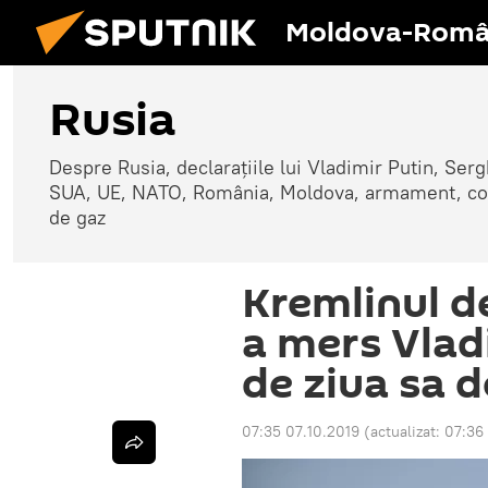
Moldova-Româ
Rusia
Despre Rusia, declarațiile lui Vladimir Putin, Sergh
SUA, UE, NATO, România, Moldova, armament, confli
de gaz
Kremlinul d
a mers Vlad
de ziua sa 
07:35 07.10.2019
(actualizat:
07:36