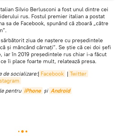
talian Silvio Berlusconi a fost unul dintre cei
liderului rus. Fostul premier italian a postat
gina sa de Facebook, spunând că zboară „către
n”.
a sărbătorit ziua de naștere cu președintele
că și măncând cârnați”. Se știe că cei doi șefi
e, iar în 2019 președintele rus chiar i-a făcut
ce îi place foarte mult, relatează presa.
 de socializare:
|
Facebook
|
Twitter
nstagram
ile pentru
iPhone
și
Android