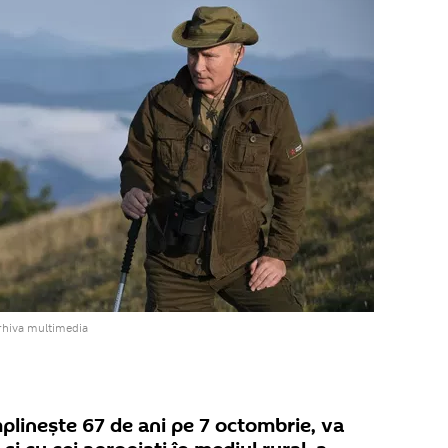
rhiva multimedia
mplinește 67 de ani pe 7 octombrie, va