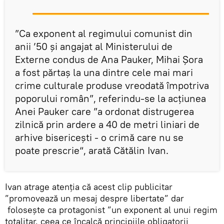
”Ca exponent al regimului comunist din
anii ’50 și angajat al Ministerului de
Externe condus de Ana Pauker, Mihai Șora
a fost părtaș la una dintre cele mai mari
crime culturale produse vreodată împotriva
poporului român”, referindu-se la acțiunea
Anei Pauker care ”a ordonat distrugerea
zilnică prin ardere a 40 de metri liniari de
arhive bisericești - o crimă care nu se
poate prescrie“, arată Cătălin Ivan.
Ivan atrage atenția că acest clip publicitar
”promovează un mesaj despre libertate” dar
folosește ca protagonist ”un exponent al unui regim
totalitar, ceea ce încalcă principiile obligatorii