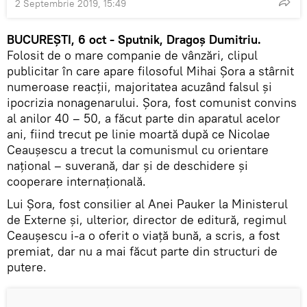
2 Septembrie 2019, 15:49
BUCUREȘTI, 6 oct - Sputnik, Dragoș Dumitriu.
Folosit de o mare companie de vânzări, clipul
publicitar în care apare filosoful Mihai Șora a stârnit
numeroase reacții, majoritatea acuzând falsul și
ipocrizia nonagenarului. Șora, fost comunist convins
al anilor 40 – 50, a făcut parte din aparatul acelor
ani, fiind trecut pe linie moartă după ce Nicolae
Ceaușescu a trecut la comunismul cu orientare
național – suverană, dar și de deschidere și
cooperare internațională.
Lui Șora, fost consilier al Anei Pauker la Ministerul
de Externe și, ulterior, director de editură, regimul
Ceaușescu i-a o oferit o viață bună, a scris, a fost
premiat, dar nu a mai făcut parte din structuri de
putere.