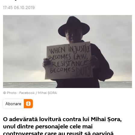
17:45 06.10.2019
© Photo :
Facebook / Mihai ȘORA
Abonare
O adevărată lovitură contra lui Mihai Șora,
unul dintre personajele cele mai
controversate care au reușit să parvină