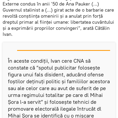
Externe condus în anii ’50 de Ana Pauker (…)
Guvernul stalinist a (…) girat acte de o barbarie care
revoltă conștiința omenirii și a anulat prin forță
dreptul primar al ființei umane: libertatea cuvântului
și a exprimării propriilor convingeri“, arată Cătălin
Ivan.
În aceste condiții, Ivan cere CNA să
constate că ”spotul publicitar folosește
figura unui fals disident, aducând ofense
foștilor deținuți politic și familiilor acestora
sau ale celor care au avut de suferit de pe
urma regimului totalitar pe care dl Mihai
Șora l-a servit” și folosește tehnici de
promovare electorală ilegale întrucât dl
Mihai Șora se identifică cu o mișcare