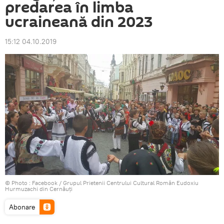
predarea în limba
ucraineană din 2023
15:12 04.10.2019
© Photo :
Facebook / Grupul Prietenii Centrului Cultural Român Eudoxiu
Hurmuzachi din Cernăuţi
Abonare