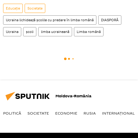
Educație
Societate
Ucraina lichidează școlile cu predare în limba română
DIASPORĂ
Ucraina
școli
limba ucraineană
Limba română
Moldova-România
POLITICĂ
SOCIETATE
ECONOMIE
RUSIA
INTERNAŢIONAL