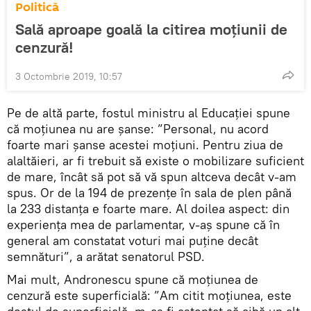
Politică
Sală aproape goală la citirea moțiunii de
cenzură!
3 Octombrie 2019, 10:57
Pe de altă parte, fostul ministru al Educației spune
că moțiunea nu are șanse: ”Personal, nu acord
foarte mari șanse acestei moțiuni. Pentru ziua de
alaltăieri, ar fi trebuit să existe o mobilizare suficient
de mare, încât să pot să vă spun altceva decât v-am
spus. Or de la 194 de prezențe în sala de plen până
la 233 distanța e foarte mare. Al doilea aspect: din
experiența mea de parlamentar, v-aș spune că în
general am constatat voturi mai puține decât
semnături”, a arătat senatorul PSD.
Mai mult, Andronescu spune că moțiunea de
cenzură este superficială: ”Am citit moțiunea, este