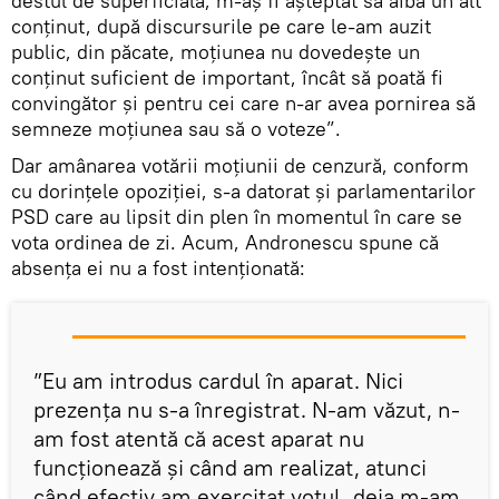
destul de superficială, m-aș fi așteptat să aibă un alt
conținut, după discursurile pe care le-am auzit
public, din păcate, moțiunea nu dovedește un
conținut suficient de important, încât să poată fi
convingător și pentru cei care n-ar avea pornirea să
semneze moțiunea sau să o voteze”.
Dar amânarea votării moțiunii de cenzură, conform
cu dorințele opoziției, s-a datorat și parlamentarilor
PSD care au lipsit din plen în momentul în care se
vota ordinea de zi. Acum, Andronescu spune că
absența ei nu a fost intenționată:
”Eu am introdus cardul în aparat. Nici
prezența nu s-a înregistrat. N-am văzut, n-
am fost atentă că acest aparat nu
funcționează și când am realizat, atunci
când efectiv am exercitat votul, deja m-am