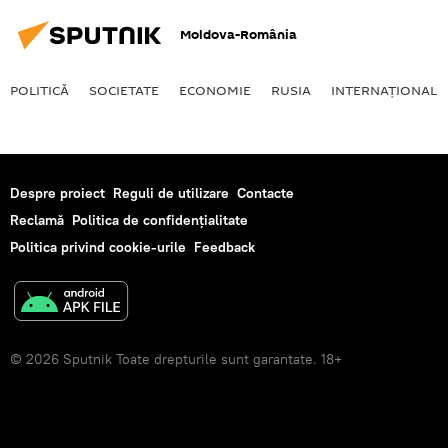
Moldova-România
POLITICĂ
SOCIETATE
ECONOMIE
RUSIA
INTERNAŢIONAL
Despre proiect
Reguli de utilizare
Contacte
Reclamă
Politica de confidențialitate
Politica privind cookie-urile
Feedback
© 2026 Sputnik Toate drepturile sunt garantate. 18+