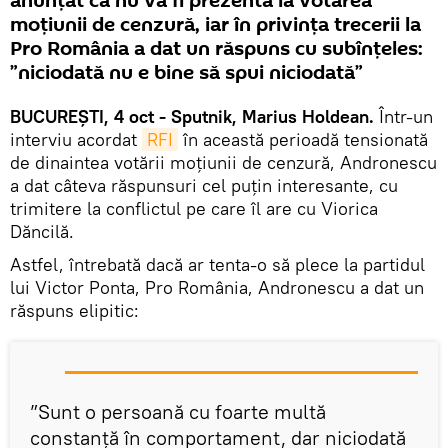
anunțat că nu va fi prezentă la votarea
moțiunii de cenzură, iar în privința trecerii la
Pro România a dat un răspuns cu subînțeles:
”niciodată nu e bine să spui niciodată”
BUCUREȘTI, 4 oct - Sputnik, Marius Holdean.
Într-un
interviu acordat
RFI
în această perioadă tensionată
de dinaintea votării moțiunii de cenzură, Andronescu
a dat câteva răspunsuri cel puțin interesante, cu
trimitere la conflictul pe care îl are cu Viorica
Dăncilă.
Astfel, întrebată dacă ar tenta-o să plece la partidul
lui Victor Ponta, Pro România, Andronescu a dat un
răspuns elipitic:
”Sunt o persoană cu foarte multă
constanță în comportament, dar niciodată