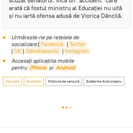
scuzat senatorul. Încă un ”accident” care
arată că fostul ministru al Educației nu uită
și nu iartă ofensa adusă de Viorica Dăncilă.
Urmărește-ne pe rețelele de
socializare:
|
Facebook
|
Twitter
|
VK
|
Odnoklassniki
|
Instagram
Accesaţi aplicaţiile mobile
pentru
iPhone
și
Android
Educație
Societate
Moțiune de cenzură
Ecaterina Andronescu