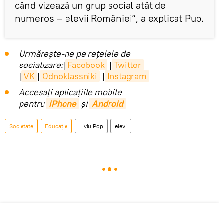
când vizează un grup social atât de
numeros – elevii României”, a explicat Pup.
Urmărește-ne pe rețelele de
socializare:
|
Facebook
|
Twitter
|
VK
|
Odnoklassniki
|
Instagram
Accesaţi aplicaţiile mobile
pentru
iPhone
și
Android
Societate
Educație
Liviu Pop
elevi