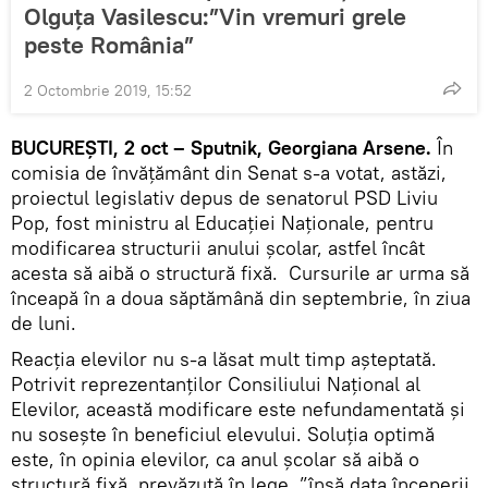
Olguța Vasilescu:”Vin vremuri grele
peste România”
2 Octombrie 2019, 15:52
BUCUREȘTI, 2 oct – Sputnik, Georgiana Arsene.
În
comisia de învățământ din Senat s-a votat, astăzi,
proiectul legislativ depus de senatorul PSD Liviu
Pop, fost ministru al Educației Naționale, pentru
modificarea structurii anului școlar, astfel încât
acesta să aibă o structură fixă. Cursurile ar urma să
înceapă în a doua săptămână din septembrie, în ziua
de luni.
Reacția elevilor nu s-a lăsat mult timp așteptată.
Potrivit reprezentanților Consiliului Național al
Elevilor, această modificare este nefundamentată și
nu sosește în beneficiul elevului. Soluția optimă
este, în opinia elevilor, ca anul școlar să aibă o
structură fixă, prevăzută în lege, ”însă data începerii