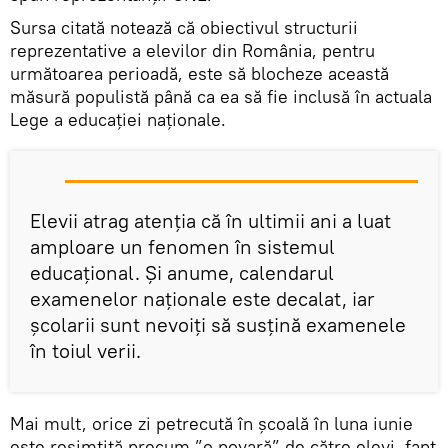
Sursa citată notează că obiectivul structurii
reprezentative a elevilor din România, pentru
următoarea perioadă, este să blocheze această
măsură populistă până ca ea să fie inclusă în actuala
Lege a educației naționale.
Elevii atrag atenția că în ultimii ani a luat
amploare un fenomen în sistemul
educațional. Și anume, calendarul
examenelor naționale este decalat, iar
școlarii sunt nevoiți să susțină examenele
în toiul verii.
Mai mult, orice zi petrecută în școală în luna iunie
este resimțită precum ”o povară” de către elevi, fapt