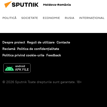
Moldova-România
POLITICĂ
SOCIETATE
ECONOMIE
RUSIA
INTERNAŢIONAL
Despre proiect
Reguli de utilizare
Contacte
Reclamă
Politica de confidențialitate
Politica privind cookie-urile
Feedback
© 2026 Sputnik Toate drepturile sunt garantate. 18+