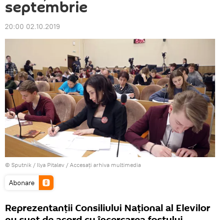
septembrie
20:00 02.10.2019
© Sputnik / Ilya Pitalev
/
Accesați arhiva multimedia
Abonare
Reprezentanții Consiliului Național al Elevilor