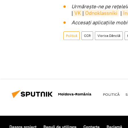
Urmărește-ne pe rețelele
|
VK
|
Odnoklassniki
|
I
Accesaţi aplicaţiile mob
Politică
CCR
Viorica Dăncilă
Moldova-România
POLITICĂ
S
Despre proiect
Reguli de utilizare
Contacte
Reclamă