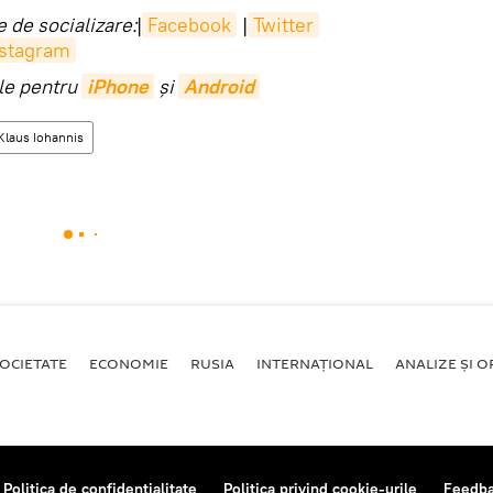
 de socializare:
|
Facebook
|
Twitter
nstagram
ile pentru
iPhone
și
Android
Klaus Iohannis
OCIETATE
ECONOMIE
RUSIA
INTERNAŢIONAL
ANALIZE ȘI OP
Politica de confidențialitate
Politica privind cookie-urile
Feedb