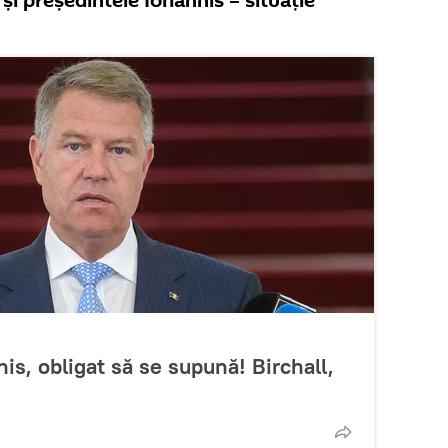
și președintele Iohannis – situație
is, obligat să se supună! Birchall,