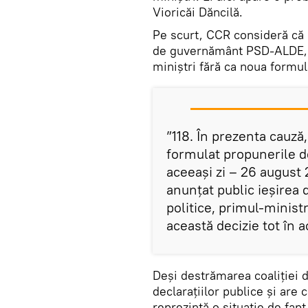
Vioricăi Dăncilă.
Pe scurt, CCR consideră că d
de guvernământ PSD-ALDE, p
miniştri fără ca noua formu
”118. În prezenta cauză
formulat propunerile de
aceeași zi – 26 august
anunțat public ieșirea 
politice, primul-minist
această decizie tot în a
Deși destrămarea coaliției d
declarațiilor publice și are 
reprezintă o situație de fapt