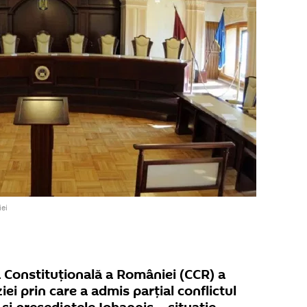
ei
 Constituțională a României (CCR) a
ei prin care a admis parțial conflictul