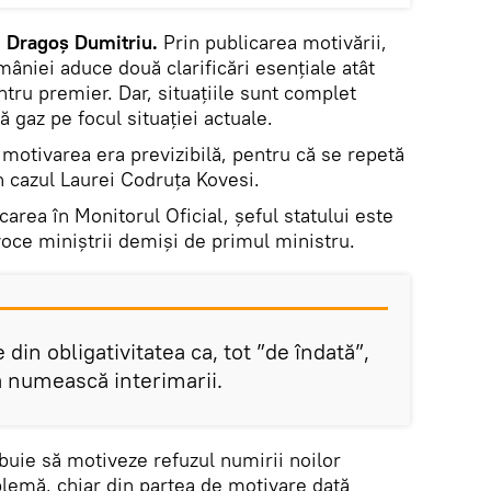
, Dragoș Dumitriu.
Prin publicarea motivării,
âniei aduce două clarificări esențiale atât
ntru premier. Dar, situațiile sunt complet
ă gaz pe focul situației actuale.
, motivarea era previzibilă, pentru că se repetă
in cazul Laurei Codruța Kovesi.
area în Monitorul Oficial, şeful statului este
voce miniștrii demiși de primul ministru.
din obligativitatea ca, tot ”de îndată”,
ă numească interimarii.
ebuie să motiveze refuzul numirii noilor
oblemă, chiar din partea de motivare dată