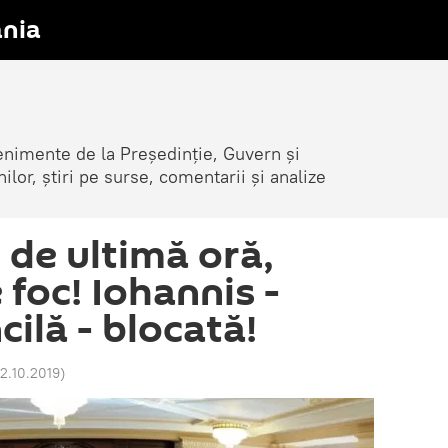
nia
venimente de la Președinție, Guvern și
nilor, știri pe surse, comentarii și analize
 de ultimă oră,
foc! Iohannis -
cilă - blocată!
02.10.2019
)