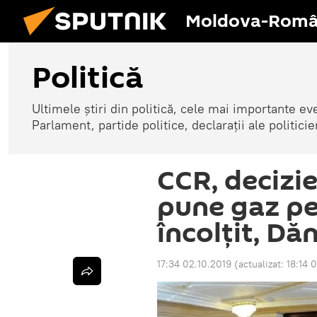
Moldova-Româ
Politică
Ultimele știri din politică, cele mai importante e
Parlament, partide politice, declarații ale politicie
CCR, decizie
pune gaz pe 
încolțit, Dăn
17:34 02.10.2019
(actualizat:
18:14 