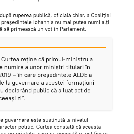
upă ruperea publică, oficială chiar, a Coaliţiei
reşedintele Iohannis nu mai putea numi alţi
lă să primească un vot în Parlament.
, Curtea reține că primul-ministru a
 numire a unor miniștri titulari în
 2019 – în care președintele ALDE a
de la guvernare a acestei formațiuni
ru declarând public că a luat act de
ceeași zi”.
e guvernare este susținută la nivelul
caracter politic, Curtea constată că aceasta
 de notorietate, care nu necesită o justificare