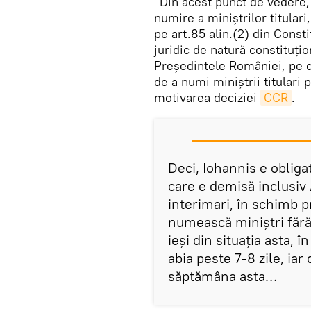
”Din acest punct de vedere, 
numire a miniștrilor titular
pe art.85 alin.(2) din Consti
juridic de natură constituțio
Președintele României, pe d
de a numi miniștrii titulari 
motivarea deciziei
CCR
.
Deci, Iohannis e obliga
care e demisă inclusiv
interimari, în schimb 
numească miniștri fără
ieși din situația asta, î
abia peste 7-8 zile, iar
săptămâna asta…