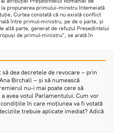
al atribuției Președintelui României de
i, la propunerea primului-minstru întemeiată
tuție, Curtea constată că nu există conflict
nală între primul-ministru, pe de o parte, și
e altă parte, generat de refuzul Președintelui
propuși de primul-ministru”, se arată în
t să dea decretele de revocare – prin
 Ana Birchall – și să numească
premierul nu-i mai poate cere să
 a avea votul Parlamentului. Cum vor
n condițiile în care moțiunea va fi votată
 deciziile trebuie aplicate imediat? Adică