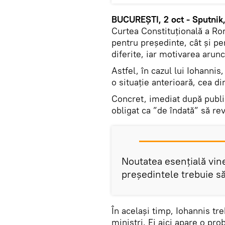
BUCUREȘTI, 2 oct - Sputnik
Curtea Constituțională a Rom
pentru președinte, cât și pe
diferite, iar motivarea arunc
Astfel, în cazul lui Iohannis
o situație anterioară, cea d
Concret, imediat după public
obligat ca ”de îndată” să re
Noutatea esențială vine 
președintele trebuie s
În același timp, Iohannis tr
miniștri. Ei aici apare o pr