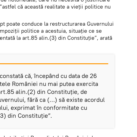
”astfel că această realitate a vieții politice nu
apt poate conduce la restructurarea Guvernului
poziții politice a acestuia, situație ce se
ntată la art.85 alin.(3) din Constituție”, arată
 constată că, începând cu data de 26
tele României nu mai putea exercita
rt.85 alin.(2) din Constituție, de
ernului, fără ca (…) să existe acordul
lui, exprimat în conformitate cu
(3) din Constituție”.