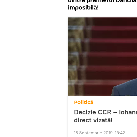
dintre premierul Dăncilă 
imposibilă!
Politică
Decizie CCR – Iohann
direct vizată!
18 Septembrie 2019, 15:42