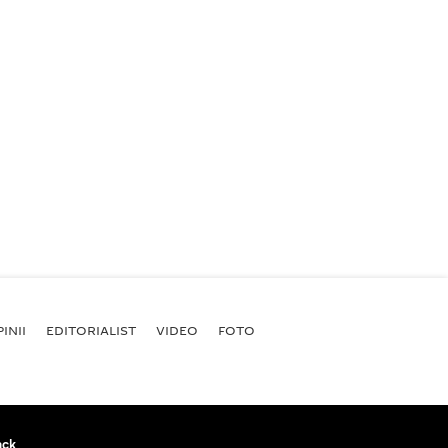
INII
EDITORIALIST
VIDEO
FOTO
ack