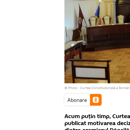
© Photo :
Curtea Constituțională a Români
Abonare
Acum puțin timp, Curtea
publicat motivarea decizi