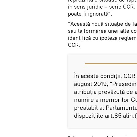
în sens juridic – scrie CCR, 
poate fi ignorată”.
”Această nouă situație de f
sau la formarea unei alte com
identifică cu ipoteza regleme
CCR.
În aceste condiții, CCR
august 2019, ”Președin
atribuția prevăzută de a
numire a membrilor Guv
prealabil al Parlamentu
dispozițiile art.85 alin.