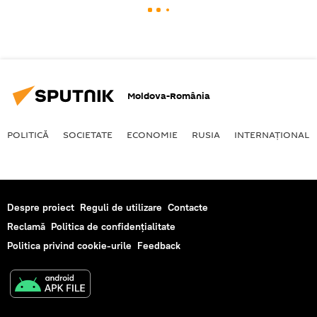
Moldova-România
POLITICĂ
SOCIETATE
ECONOMIE
RUSIA
INTERNAŢIONAL
Despre proiect
Reguli de utilizare
Contacte
Reclamă
Politica de confidențialitate
Politica privind cookie-urile
Feedback