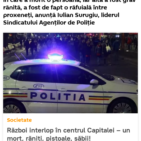
în care a murit o persoană, iar alta a fost grav
rănită, a fost de fapt o răfuială între
proxeneți, anunță Iulian Surugiu, liderul
Sindicatului Agenţilor de Poliţie
Societate
Război interlop în centrul Capitalei – un
mort, răniți, pistoale, săbii!