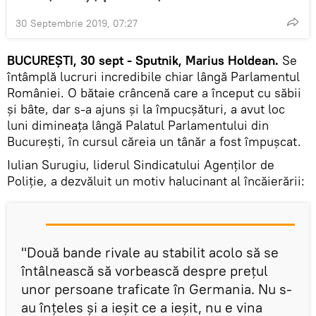
30 Septembrie 2019, 07:27
BUCUREȘTI, 30 sept - Sputnik, Marius Holdean.
Se
întâmplă lucruri incredibile chiar lângă Parlamentul
României. O bătaie crâncenă care a început cu săbii
și bâte, dar s-a ajuns și la împucșături, a avut loc
luni dimineața lângă Palatul Parlamentului din
București, în cursul căreia un tânăr a fost împușcat.
Iulian Surugiu, liderul Sindicatului Agenţilor de
Poliţie, a dezvăluit un motiv halucinant al încăierării:
"Două bande rivale au stabilit acolo să se
întâlnească să vorbească despre prețul
unor persoane traficate în Germania. Nu s-
au înțeles și a ieșit ce a ieșit, nu e vina