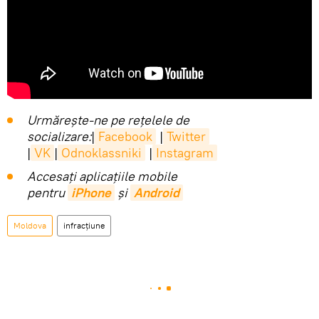
Urmărește-ne pe rețelele de
socializare:
|
Facebook
|
Twitter
|
VK
|
Odnoklassniki
|
Instagram
Accesaţi aplicaţiile mobile
pentru
iPhone
și
Android
Moldova
infracțiune