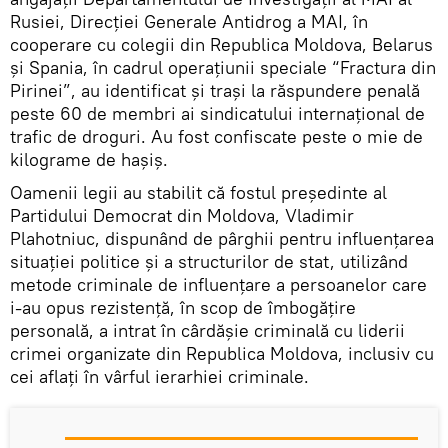
Rusiei, Direcției Generale Antidrog a MAI, în
cooperare cu colegii din Republica Moldova, Belarus
și Spania, în cadrul operațiunii speciale “Fractura din
Pirinei”, au identificat și trași la răspundere penală
peste 60 de membri ai sindicatului internațional de
trafic de droguri. Au fost confiscate peste o mie de
kilograme de hașiș.
Oamenii legii au stabilit că fostul președinte al
Partidului Democrat din Moldova, Vladimir
Plahotniuc, dispunând de pârghii pentru influențarea
situației politice și a structurilor de stat, utilizând
metode criminale de influențare a persoanelor care
i-au opus rezistență, în scop de îmbogățire
personală, a intrat în cârdășie criminală cu liderii
crimei organizate din Republica Moldova, inclusiv cu
cei aflați în vârful ierarhiei criminale.