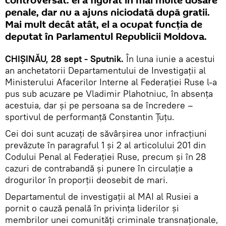
controversat: el a figurat în mai multe dosare
penale, dar nu a ajuns niciodată după gratii.
Mai mult decât atât, el a ocupat funcția de
deputat în Parlamentul Republicii Moldova.
CHIȘINĂU, 28 sept - Sputnik.
În luna iunie a acestui
an anchetatorii Departamentului de Investigații al
Ministerului Afacerilor Interne al Federației Ruse l-a
pus sub acuzare pe Vladimir Plahotniuc, în absența
acestuia, dar și pe persoana sa de încredere –
sportivul de performanță Constantin Țuțu.
Cei doi sunt acuzați de săvârșirea unor infracțiuni
prevăzute în paragraful 1 și 2 al articolului 201 din
Codului Penal al Federației Ruse, precum și în 28
cazuri de contrabandă și punere în circulație a
drogurilor în proporții deosebit de mari.
Departamentul de investigații al MAI al Rusiei a
pornit o cauză penală în privința liderilor și
membrilor unei comunități criminale transnaționale,