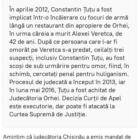
În aprilie 2012, Constantin Ţuţu a fost
implicat într-o încăierare cu focuri de armă
lângă un restaurant din apropiere de Orhei,
în urma căreia a murit Alexei Veretca, de
42 de ani. După ce persoana care l-ar fi
omorât pe Veretca s-a predat, ceilalţi trei
suspecţi, inclusiv Constantin Ţuţu, au fost
scoşi de sub urmărire pentru omor, fiind, în
schimb, cercetaţi penal pentru huliganism.
Procesul de judecată a început în 2013, iar
în luna mai 2016, Ţuţu a fost achitat de
Judecătoria Orhei. Decizia Curții de Apel
este executorie, dar poate fi atacată la
Curtea Supremă de Justiție.
Amintim că judecătoria Chișinău a emis mandat de