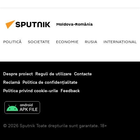
Moldova-România
POLITICĂ
SOCIETATE
ECONOMIE
RUSIA
INTERNAŢIONAL
Despre proiect
Reguli de utilizare
Contacte
Reclamă
Politica de confidențialitate
Politica privind cookie-urile
Feedback
© 2026 Sputnik Toate drepturile sunt garantate. 18+