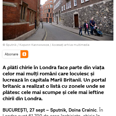
© Sputnik / Кирилл Каллиников
/
Accesați arhiva multimedia
Abonare
A plăti chirie în Londra face parte din viaţa
celor mai mulţi români care locuiesc şi
lucrează în capitala Marii Britanii. Un portal
britanic a realizat o listă cu zonele unde se
plătesc cele mai scumpe şi cele mai ieftine
chirii din Londra.
BUCUREŞTI, 27 sept – Sputnik, Doina Crainic
. În
Londra sunt 61.790 de case închiriate, chiria în