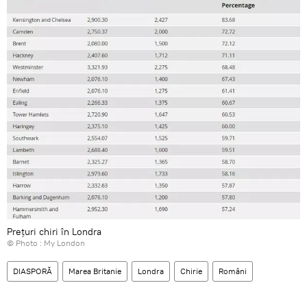
Prețuri chiri în Londra
© Photo :
My London
DIASPORĂ
Marea Britanie
Londra
Chirie
Români