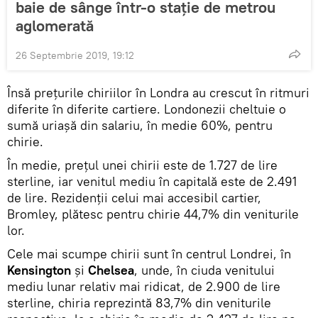
baie de sânge într-o staţie de metrou
aglomerată
26 Septembrie 2019, 19:12
Însă prețurile chiriilor în Londra au crescut în ritmuri
diferite în diferite cartiere. Londonezii cheltuie o
sumă uriaşă din salariu, în medie 60%, pentru
chirie.
În medie, preţul unei chirii este de 1.727 de lire
sterline, iar venitul mediu în capitală este de 2.491
de lire. Rezidenții celui mai accesibil cartier,
Bromley, plătesc pentru chirie 44,7% din veniturile
lor.
Cele mai scumpe chirii sunt în centrul Londrei, în
Kensington
și
Chelsea
, unde, în ciuda venitului
mediu lunar relativ mai ridicat, de 2.900 de lire
sterline, chiria reprezintă 83,7% din veniturile