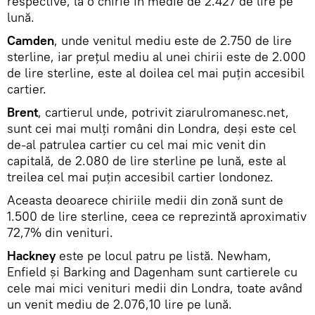
respective, la o chirie în medie de 2.427 de lire pe
lună.
Camden
, unde venitul mediu este de 2.750 de lire
sterline, iar preţul mediu al unei chirii este de 2.000
de lire sterline, este al doilea cel mai puțin accesibil
cartier.
Brent
, cartierul unde, potrivit ziarulromanesc.net,
sunt cei mai mulţi români din Londra, deși este cel
de-al patrulea cartier cu cel mai mic venit din
capitală, de 2.080 de lire sterline pe lună, este al
treilea cel mai puțin accesibil cartier londonez.
Aceasta deoarece chiriile medii din zonă sunt de
1.500 de lire sterline, ceea ce reprezintă aproximativ
72,7% din venituri.
Hackney
este pe locul patru pe listă. Newham,
Enfield şi Barking and Dagenham sunt cartierele cu
cele mai mici venituri medii din Londra, toate având
un venit mediu de 2.076,10 lire pe lună.