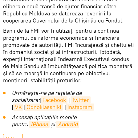
elibera o nouă tranșă de ajutor financiar către
Republica Moldova se datorează revenirii la
cooperarea Guvernului de la Chișinău cu Fondul.
Banii de la FMI vor fi utilizați pentru a continua
programul de reforme economice și financiare
promovate de autorități. FMI încurajează și cheltuieli
în domeniul social și al infrastructurii. Totodată,
experții internaționali îndeamnă Executivul condus
de Maia Sandu să îmbunătățească politica monetară
și să se meargă în continuare pe obiectivul
menținerii stabilității prețurilor.
Urmărește-ne pe rețelele de
socializare:
|
Facebook
|
Twitter
|
VK
|
Odnoklassniki
|
Instagram
Accesaţi aplicaţiile mobile
pentru
iPhone
și
Android