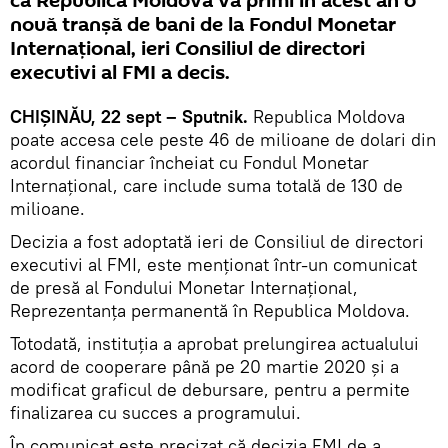
că Republica Moldova va primi în acest an o
nouă tranșă de bani de la Fondul Monetar
Internațional, ieri Consiliul de directori
executivi al FMI a decis.
CHIȘINĂU, 22 sept – Sputnik.
Republica Moldova
poate accesa cele peste 46 de milioane de dolari din
acordul financiar încheiat cu Fondul Monetar
Internațional, care include suma totală de 130 de
milioane.
Decizia a fost adoptată ieri de Consiliul de directori
executivi al FMI, este menționat într-un comunicat
de presă al Fondului Monetar Internațional,
Reprezentanța permanentă în Republica Moldova.
Totodată, instituția a aprobat prelungirea actualului
acord de cooperare până pe 20 martie 2020 și a
modificat graficul de debursare, pentru a permite
finalizarea cu succes a programului.
În comunicat este precizat că decizia FMI de a