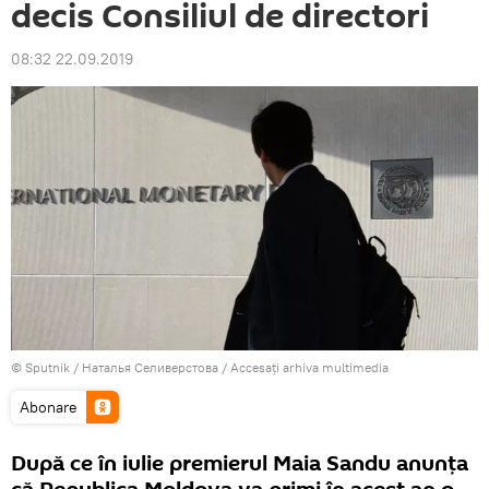
decis Consiliul de directori
08:32 22.09.2019
© Sputnik / Наталья Селиверстова
/
Accesați arhiva multimedia
Abonare
După ce în iulie premierul Maia Sandu anunța