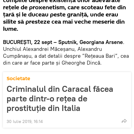
cumplite despre existența unor adevărate
rețele de proxenetism, care scoteau fete din
țară și le duceau peste graniță, unde erau
silite să presteze cea mai veche meserie din
lume.
BUCUREȘTI, 22 sept – Sputnik, Georgiana Arsene
.
Unchiul Alexandrei Măceșanu, Alexandru
Cumpănașu, a dat detalii despre ”Rețeaua Bari”, cea
din care ar face parte și Gheorghe Dincă.
Societate
Criminalul din Caracal făcea
parte dintr-o rețea de
prostituție din Italia
30 Iulie 2019, 16:14