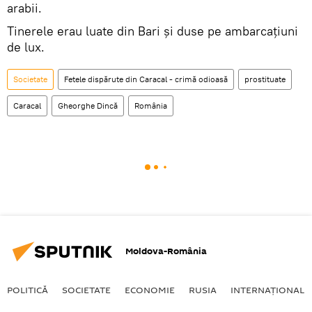
arabii.
Tinerele erau luate din Bari și duse pe ambarcațiuni
de lux.
Societate
Fetele dispărute din Caracal - crimă odioasă
prostituate
Caracal
Gheorghe Dincă
România
Moldova-România
POLITICĂ
SOCIETATE
ECONOMIE
RUSIA
INTERNAŢIONAL