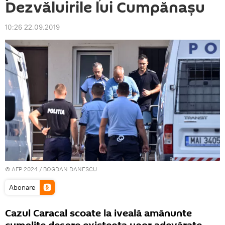
Dezvăluirile lui Cumpănașu
10:26 22.09.2019
© AFP 2024 / BOGDAN DANESCU
Abonare
Cazul Caracal scoate la iveală amănunte