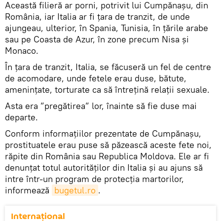
Această filieră ar porni, potrivit lui Cumpănașu, din
România, iar Italia ar fi țara de tranzit, de unde
ajungeau, ulterior, în Spania, Tunisia, în țările arabe
sau pe Coasta de Azur, în zone precum Nisa și
Monaco.
În țara de tranzit, Italia, se făcuseră un fel de centre
de acomodare, unde fetele erau duse, bătute,
amenințate, torturate ca să întrețină relații sexuale.
Asta era ”pregătirea” lor, înainte să fie duse mai
departe.
Conform informațiilor prezentate de Cumpănașu,
prostituatele erau puse să păzească aceste fete noi,
răpite din România sau Republica Moldova. Ele ar fi
denunțat totul autorităților din Italia și au ajuns să
intre într-un program de protecția martorilor,
informează
bugetul.ro
.
Internaţional