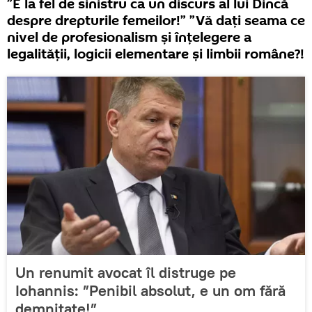
”E la fel de sinistru ca un discurs al lui Dincă
despre drepturile femeilor!” ”Vă daţi seama ce
nivel de profesionalism şi înţelegere a
legalităţii, logicii elementare şi limbii române?!
Un renumit avocat îl distruge pe
Iohannis: ”Penibil absolut, e un om fără
demnitate!”