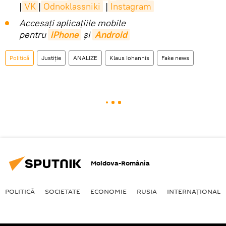
|
VK
|
Odnoklassniki
|
Instagram
Accesaţi aplicaţiile mobile
pentru
iPhone
și
Android
Politică
Justiție
ANALIZE
Klaus Iohannis
Fake news
Moldova-România
POLITICĂ
SOCIETATE
ECONOMIE
RUSIA
INTERNAŢIONAL