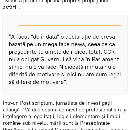
”Klaus a picat în capcana propriei propagande
astăzi”.
”A făcut “de îndată” o declarație de presă
bazată pe un mega fake news, ceea ce ca
președinte te umple de ridicol total. CCR
nu a obligat Guvernul să vină în Parlament
și nici nu o va face. Niciodată minuta nu e
diferită de motivare și nici nu are cum legal
să difere de motivare”.
Într-un Post scriptum, jurnalista de investigații
adaugă: ”Vă daţi seama ce nivel de profesionalism şi
înţelegere a legalităţii, logicii elementare şi limbii
române sub nivelul mării sunt la Preşedintele
României şi la Palatul Cotroceni, la consilieri şi chiar