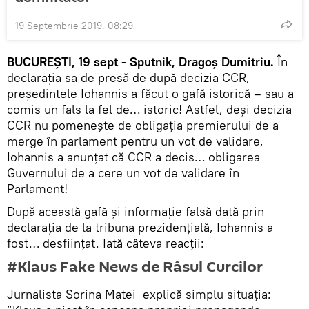
19 Septembrie 2019, 08:29
BUCUREȘTI, 19 sept - Sputnik, Dragoș Dumitriu.
În
declarația sa de presă de după decizia CCR,
președintele Iohannis a făcut o gafă istorică – sau a
comis un fals la fel de… istoric! Astfel, deși decizia
CCR nu pomenește de obligația premierului de a
merge în parlament pentru un vot de validare,
Iohannis a anunțat că CCR a decis… obligarea
Guvernului de a cere un vot de validare în
Parlament!
După această gafă și informație falsă dată prin
declarația de la tribuna prezidențială, Iohannis a
fost… desființat. Iată câteva reacții:
#Klaus Fake News de Râsul Curcilor
Jurnalista Sorina Matei explică simplu situația: