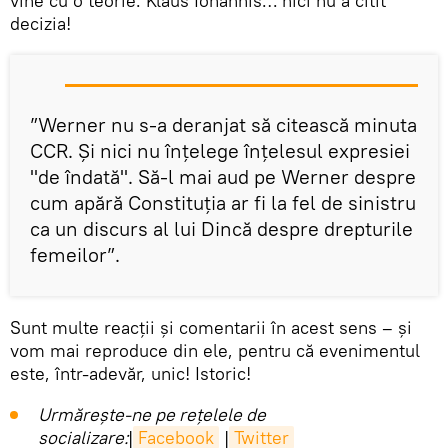
vine cu o teorie: Klaus Iohannis… nici nu a citit
decizia!
”Werner nu s-a deranjat să citească minuta
CCR. Și nici nu înțelege înțelesul expresiei
"de îndată". Să-l mai aud pe Werner despre
cum apără Constituția ar fi la fel de sinistru
ca un discurs al lui Dincă despre drepturile
femeilor”.
Sunt multe reacții și comentarii în acest sens – și
vom mai reproduce din ele, pentru că evenimentul
este, într-adevăr, unic! Istoric!
Urmărește-ne pe rețelele de
socializare:
|
Facebook
|
Twitter