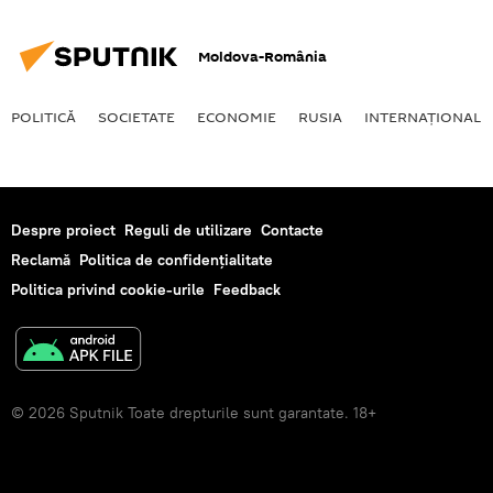
Moldova-România
POLITICĂ
SOCIETATE
ECONOMIE
RUSIA
INTERNAŢIONAL
Despre proiect
Reguli de utilizare
Contacte
Reclamă
Politica de confidențialitate
Politica privind cookie-urile
Feedback
© 2026 Sputnik Toate drepturile sunt garantate. 18+