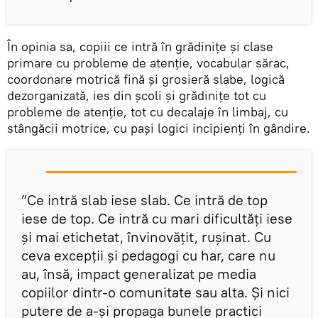
În opinia sa, copiii ce intră în grădinițe și clase
primare cu probleme de atenție, vocabular sărac,
coordonare motrică fină și grosieră slabe, logică
dezorganizată, ies din școli și grădinițe tot cu
probleme de atenție, tot cu decalaje în limbaj, cu
stângăcii motrice, cu pași logici incipienți în gândire.
”Ce intră slab iese slab. Ce intră de top
iese de top. Ce intră cu mari dificultăți iese
și mai etichetat, învinovățit, rușinat. Cu
ceva excepții și pedagogi cu har, care nu
au, însă, impact generalizat pe media
copiilor dintr-o comunitate sau alta. Și nici
putere de a-și propaga bunele practici