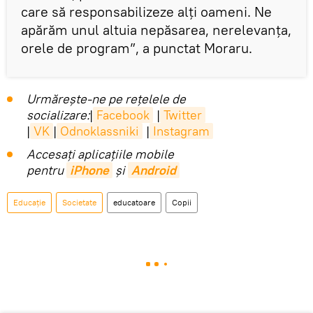
care să responsabilizeze alți oameni. Ne
apărăm unul altuia nepăsarea, nerelevanța,
orele de program”, a punctat Moraru.
Urmărește-ne pe rețelele de
socializare:
|
Facebook
|
Twitter
|
VK
|
Odnoklassniki
|
Instagram
Accesaţi aplicaţiile mobile
pentru
iPhone
și
Android
Educație
Societate
educatoare
Copii