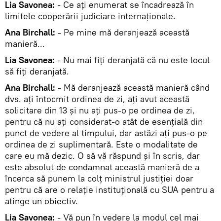
Lia Savonea:
- Ce aţi enumerat se încadrează în
limitele cooperării judiciare internaţionale.
Ana Birchall:
- Pe mine mă deranjează această
manieră...
Lia Savonea:
- Nu mai fiţi deranjată că nu este locul
să fiţi deranjată.
Ana Birchall:
- Mă deranjează această manieră când
dvs. aţi întocmit ordinea de zi, aţi avut această
solicitare din 13 şi nu aţi pus-o pe ordinea de zi,
pentru că nu aţi considerat-o atât de esenţială din
punct de vedere al timpului, dar astăzi aţi pus-o pe
ordinea de zi suplimentară. Este o modalitate de
care eu mă dezic. O să vă răspund şi în scris, dar
este absolut de condamnat această manieră de a
încerca să punem la colţ ministrul justiţiei doar
pentru că are o relaţie instituţională cu SUA pentru a
atinge un obiectiv.
Lia Savonea:
- Vă pun în vedere la modul cel mai