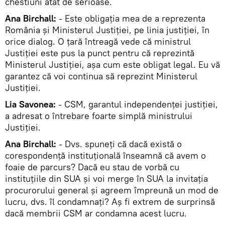
chestiuni atât de serioase.
Ana Birchall:
- Este obligaţia mea de a reprezenta
România şi Ministerul Justiţiei, pe linia justiţiei, în
orice dialog. O ţară întreagă vede că ministrul
Justiţiei este pus la punct pentru că reprezintă
Ministerul Justiţiei, aşa cum este obligat legal. Eu vă
garantez că voi continua să reprezint Ministerul
Justiţiei.
Lia Savonea:
- CSM, garantul independenţei justiţiei,
a adresat o întrebare foarte simplă ministrului
Justiţiei.
Ana Birchall:
- Dvs. spuneţi că dacă există o
corespondenţă instituţională înseamnă că avem o
foaie de parcurs? Dacă eu stau de vorbă cu
instituţiile din SUA şi voi merge în SUA la invitaţia
procurorului general şi agreem împreună un mod de
lucru, dvs. îl condamnaţi? Aş fi extrem de surprinsă
dacă membrii CSM ar condamna acest lucru.