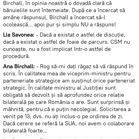
Birchall, în opinia noastră o dovadă clară că
bănuielile sunt întemeiate. După ce a încercat să
amâne răspunsul, Birchall a încercat să-l
ocolească… apoi pur și simplu NU a răspuns!
Lia Savonea:
- Dacă a existat o astfel de discuţie,
dacă a existat o astfel de foaie de parcurs. CSM nu
cunoaşte, nu a fost implicat într-o astfel de
procedură.
Ana Birchall:
- Rog să-mi daţi răgaz să vă răspund în
scris. În calitatea mea de viceprim-ministru pentru
parteneriate strategice am susţinut orice parteneriat
strategic. În calitate ministru al Justiţiei sunt
obligată să dezvolt şi să aprofundez orice relaţie
bilaterală pe care România o are. Sunt surprinsă şi
mâhnită, pentru că e puţin necolegial. Solicitarea a
venit pe 13, dvs. nu aţi inclus-o pe ordinea de zi.
Dacă cerere se referă la SUA, noi avem o colaborare
bilaterală foarte...