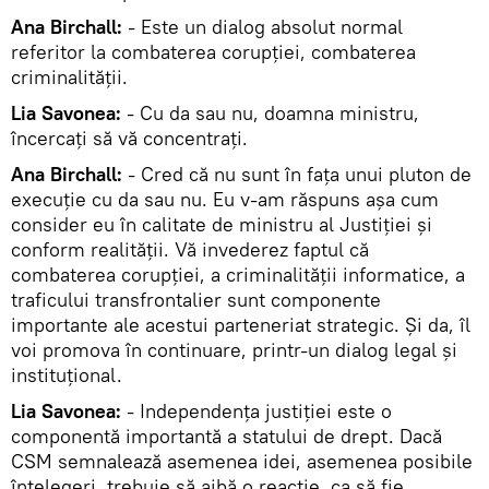
Ana Birchall:
- Este un dialog absolut normal
referitor la combaterea corupţiei, combaterea
criminalităţii.
Lia Savonea:
- Cu da sau nu, doamna ministru,
încercaţi să vă concentraţi.
Ana Birchall:
- Cred că nu sunt în faţa unui pluton de
execuţie cu da sau nu. Eu v-am răspuns aşa cum
consider eu în calitate de ministru al Justiţiei şi
conform realităţii. Vă invederez faptul că
combaterea corupţiei, a criminalităţii informatice, a
traficului transfrontalier sunt componente
importante ale acestui parteneriat strategic. Şi da, îl
voi promova în continuare, printr-un dialog legal şi
instituţional.
Lia Savonea:
- Independenţa justiţiei este o
componentă importantă a statului de drept. Dacă
CSM semnalează asemenea idei, asemenea posibile
înţelegeri, trebuie să aibă o reacţie, ca să fie