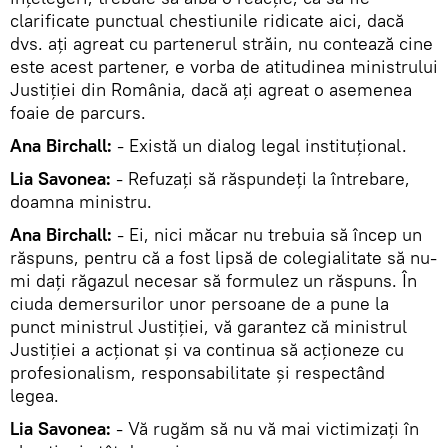
clarificate punctual chestiunile ridicate aici, dacă
dvs. aţi agreat cu partenerul străin, nu contează cine
este acest partener, e vorba de atitudinea ministrului
Justiţiei din România, dacă aţi agreat o asemenea
foaie de parcurs.
Ana Birchall:
- Există un dialog legal instituţional.
Lia Savonea:
- Refuzaţi să răspundeţi la întrebare,
doamna ministru.
Ana Birchall:
- Ei, nici măcar nu trebuia să încep un
răspuns, pentru că a fost lipsă de colegialitate să nu-
mi daţi răgazul necesar să formulez un răspuns. În
ciuda demersurilor unor persoane de a pune la
punct ministrul Justiţiei, vă garantez că ministrul
Justiţiei a acţionat şi va continua să acţioneze cu
profesionalism, responsabilitate şi respectând
legea.
Lia Savonea:
- Vă rugăm să nu vă mai victimizaţi în