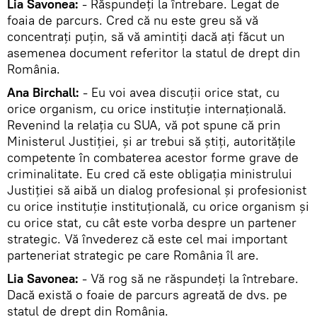
Lia Savonea:
- Răspundeţi la întrebare. Legat de
foaia de parcurs. Cred că nu este greu să vă
concentraţi puţin, să vă amintiţi dacă aţi făcut un
asemenea document referitor la statul de drept din
România.
Ana Birchall:
- Eu voi avea discuţii orice stat, cu
orice organism, cu orice instituţie internaţională.
Revenind la relaţia cu SUA, vă pot spune că prin
Ministerul Justiţiei, şi ar trebui să ştiţi, autorităţile
competente în combaterea acestor forme grave de
criminalitate. Eu cred că este obligaţia ministrului
Justiţiei să aibă un dialog profesional şi profesionist
cu orice instituţie instituţională, cu orice organism şi
cu orice stat, cu cât este vorba despre un partener
strategic. Vă învederez că este cel mai important
parteneriat strategic pe care România îl are.
Lia Savonea:
- Vă rog să ne răspundeţi la întrebare.
Dacă există o foaie de parcurs agreată de dvs. pe
statul de drept din România.