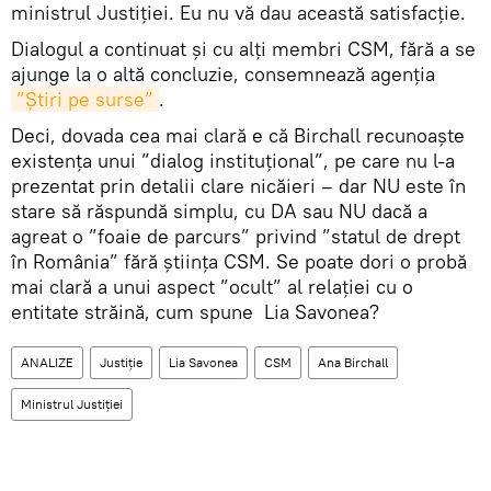
ministrul Justiţiei. Eu nu vă dau această satisfacţie.
Dialogul a continuat şi cu alţi membri CSM, fără a se
ajunge la o altă concluzie, consemnează agenția
”Știri pe surse”
.
Deci, dovada cea mai clară e că Birchall recunoaște
existența unui ”dialog instituțional”, pe care nu l-a
prezentat prin detalii clare nicăieri – dar NU este în
stare să răspundă simplu, cu DA sau NU dacă a
agreat o ”foaie de parcurs” privind ”statul de drept
în România” fără știința CSM. Se poate dori o probă
mai clară a unui aspect ”ocult” al relației cu o
entitate străină, cum spune Lia Savonea?
ANALIZE
Justiție
Lia Savonea
CSM
Ana Birchall
Ministrul Justiţiei