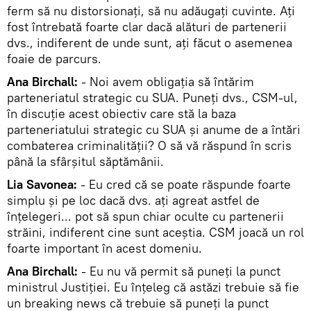
ferm să nu distorsionaţi, să nu adăugaţi cuvinte. Aţi
fost întrebată foarte clar dacă alături de partenerii
dvs., indiferent de unde sunt, aţi făcut o asemenea
foaie de parcurs.
Ana Birchall:
- Noi avem obligaţia să întărim
parteneriatul strategic cu SUA. Puneţi dvs., CSM-ul,
în discuţie acest obiectiv care stă la baza
parteneriatului strategic cu SUA şi anume de a întări
combaterea criminalităţii? O să vă răspund în scris
până la sfârşitul săptămânii.
Lia Savonea:
- Eu cred că se poate răspunde foarte
simplu şi pe loc dacă dvs. aţi agreat astfel de
înţelegeri... pot să spun chiar oculte cu partenerii
străini, indiferent cine sunt aceştia. CSM joacă un rol
foarte important în acest domeniu.
Ana Birchall:
- Eu nu vă permit să puneţi la punct
ministrul Justiţiei. Eu înţeleg că astăzi trebuie să fie
un breaking news că trebuie să puneţi la punct