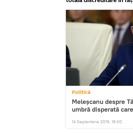
totală discreditare în faț
Politică
Meleșcanu despre Tăr
umbră disperată care
14 Septembrie 2019, 18:00