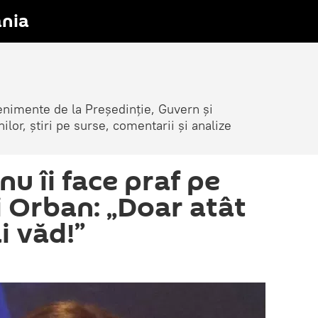
nia
venimente de la Președinție, Guvern și
nilor, știri pe surse, comentarii și analize
u îi face praf pe
i Orban: „Doar atât
i văd!”