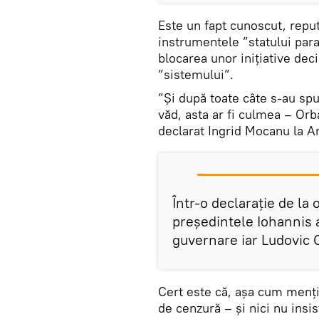
Este un fapt cunoscut, reput
instrumentele ”statului para
blocarea unor inițiative dec
”sistemului”.
”Și după toate câte s-au spu
văd, asta ar fi culmea – Orb
declarat Ingrid Mocanu la A
Într-o declarație de la 
președintele Iohannis 
guvernare iar Ludovic 
Cert este că, așa cum menț
de cenzură – și nici nu insi