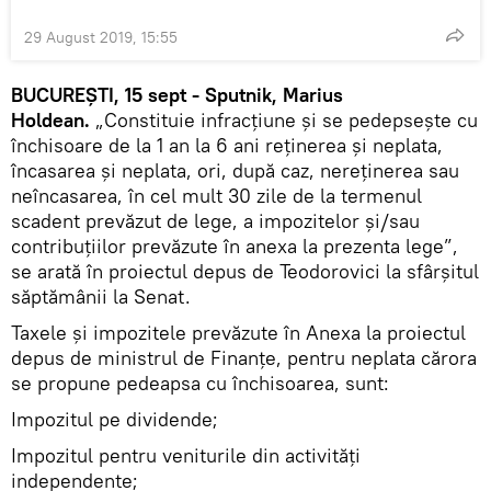
29 August 2019, 15:55
BUCUREȘTI, 15 sept - Sputnik, Marius
Holdean.
„Constituie infracţiune şi se pedepseşte cu
închisoare de la 1 an la 6 ani reţinerea şi neplata,
încasarea şi neplata, ori, după caz, nereţinerea sau
neîncasarea, în cel mult 30 zile de la termenul
scadent prevăzut de lege, a impozitelor şi/sau
contribuţiilor prevăzute în anexa la prezenta lege”,
se arată în proiectul depus de Teodorovici la sfârșitul
săptămânii la Senat.
Taxele şi impozitele prevăzute în Anexa la proiectul
depus de ministrul de Finanțe, pentru neplata cărora
se propune pedeapsa cu închisoarea, sunt:
Impozitul pe dividende;
Impozitul pentru veniturile din activităţi
independente;