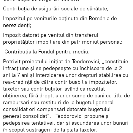
Contribuţia de asigurări sociale de sănătate;
Impozitul pe veniturile obţinute din România de
nerezidenţi;
Impozit datorat pe venitul din transferul
proprietăţilor imobiliare din patrimoniul personal;
Contribuţia la Fondul pentru mediu.
Potrivit proiectului iniţiat de Teodorovici, „constituie
infracţiune şi se pedepseşte cu închisoare de la 2
ani la 7 ani şi interzicerea unor drepturi stabilirea cu
rea-credinţă de către contribuabil a impozitelor,
taxelor sau contribuţiilor, având ca rezultat
obţinerea, fără drept, a unor sume de bani cu titlu de
rambursări sau restituiri de la bugetul general
consolidat ori compensări datorate bugetului
general consolidat”. Teodorovici propune şi
pedepsirea tentativei, dar şi ascunderea unor bunuri
în scopul sustragerii de la plata taxelor.