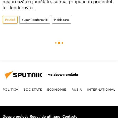
majorează cu jumătate, se mai propune în proiectul
lui Teodorovici.
Politică
Eugen Teodorovici
Închisoare
Moldova-România
POLITICĂ
SOCIETATE
ECONOMIE
RUSIA
INTERNAŢIONAL
Despre proiect
Reguli de utilizare
Contacte