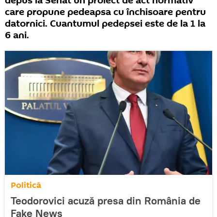
depus la Senat un proiect de act normativ
care propune pedeapsa cu închisoare pentru
datornici. Cuantumul pedepsei este de la 1 la
6 ani.
Politică
Teodorovici acuză presa din România de
Fake News