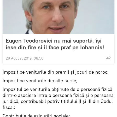
Eugen Teodorovici nu mai suportă, își
iese din fire și îl face praf pe Iohannis!
29 August 2019, 08:50
Impozit pe veniturile din premii şi jocuri de noroc;
Impozit pe veniturile din alte surse;
Impozitul pe veniturile obţinute de o persoană fizică
dintr-o asociere între o persoană fizică şi o persoană
juridică, contribuabil potrivit titlului II şi III din Codul
fiscal;
Contribuţia de asigurări sociale;