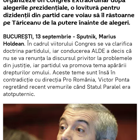
organizeze un Congres Extraordinar după
alegerile prezidențiale, o lovitură pentru
dizidenții din partid care voiau să îl răstoarne
pe Tăriceanu de la putere înainte de alegeri.
BUCUREȘTI, 13 septembrie - Sputnik, Marius
Holdean
. În cadrul viitorului Congres se va clarifica
doctrina partidului, iar conducerea ALDE a decis că
nu se va renunța la discursul privitor la problemele
din justiție, iar partidul va promova tema apărării
drepturilor omului. Aceste teme sunt însă în
contradicție cu direcția Pro România, Victor Ponta
regretând recent vremurile când Statul Paralel era
atotputernic.