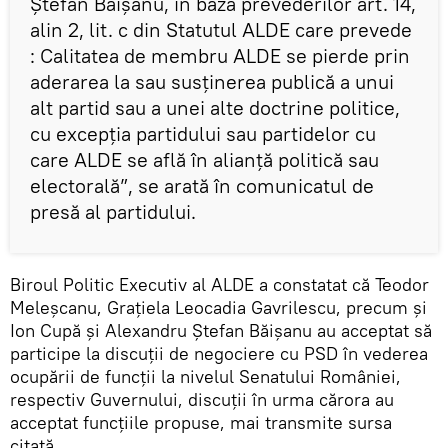
Ştefan Băişanu, în baza prevederilor art. 14,
alin 2, lit. c din Statutul ALDE care prevede
: Calitatea de membru ALDE se pierde prin
aderarea la sau susţinerea publică a unui
alt partid sau a unei alte doctrine politice,
cu excepţia partidului sau partidelor cu
care ALDE se află în alianţă politică sau
electorală”, se arată în comunicatul de
presă al partidului.
Biroul Politic Executiv al ALDE a constatat că Teodor
Meleşcanu, Graţiela Leocadia Gavrilescu, precum şi
Ion Cupă şi Alexandru Ştefan Băişanu au acceptat să
participe la discuţii de negociere cu PSD în vederea
ocupării de funcţii la nivelul Senatului României,
respectiv Guvernului, discuţii în urma cărora au
acceptat funcţiile propuse, mai transmite sursa
citată.