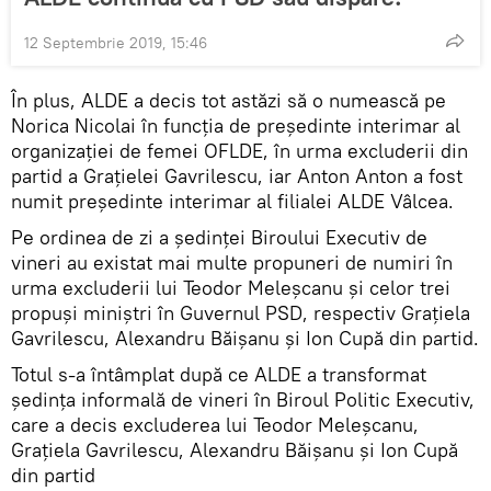
12 Septembrie 2019, 15:46
În plus, ALDE a decis tot astăzi să o numească pe
Norica Nicolai în funcţia de preşedinte interimar al
organizaţiei de femei OFLDE, în urma excluderii din
partid a Graţielei Gavrilescu, iar Anton Anton a fost
numit preşedinte interimar al filialei ALDE Vâlcea.
Pe ordinea de zi a şedinţei Biroului Executiv de
vineri au existat mai multe propuneri de numiri în
urma excluderii lui Teodor Meleşcanu şi celor trei
propuşi miniştri în Guvernul PSD, respectiv Graţiela
Gavrilescu, Alexandru Băişanu şi Ion Cupă din partid.
Totul s-a întâmplat după ce ALDE a transformat
şedinţa informală de vineri în Biroul Politic Executiv,
care a decis excluderea lui Teodor Meleşcanu,
Graţiela Gavrilescu, Alexandru Băişanu şi Ion Cupă
din partid