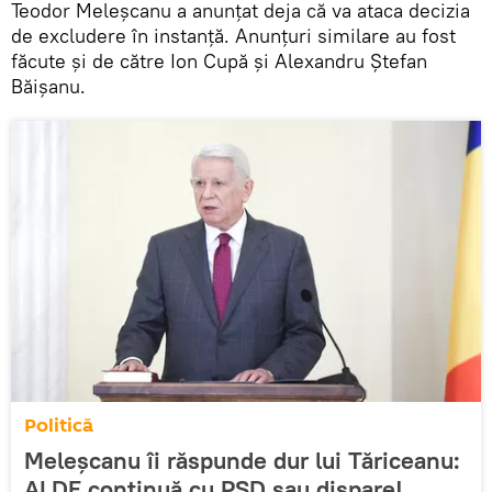
Teodor Meleşcanu a anunţat deja că va ataca decizia
de excludere în instanţă. Anunţuri similare au fost
făcute şi de către Ion Cupă şi Alexandru Ştefan
Băişanu.
Politică
Meleșcanu îi răspunde dur lui Tăriceanu:
ALDE continuă cu PSD sau dispare!