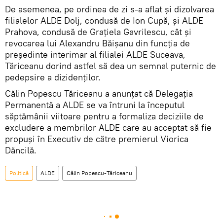
De asemenea, pe ordinea de zi s-a aflat şi dizolvarea
filialelor ALDE Dolj, condusă de Ion Cupă, şi ALDE
Prahova, condusă de Graţiela Gavrilescu, cât şi
revocarea lui Alexandru Băişanu din funcţia de
preşedinte interimar al filialei ALDE Suceava,
Tăriceanu dorind astfel să dea un semnal puternic de
pedepsire a dizidenților.
Călin Popescu Tăriceanu a anunţat că Delegaţia
Permanentă a ALDE se va întruni la începutul
săptămânii viitoare pentru a formaliza deciziile de
excludere a membrilor ALDE care au acceptat să fie
propuşi în Executiv de către premierul Viorica
Dăncilă.
Politică
ALDE
Călin Popescu-Tăriceanu