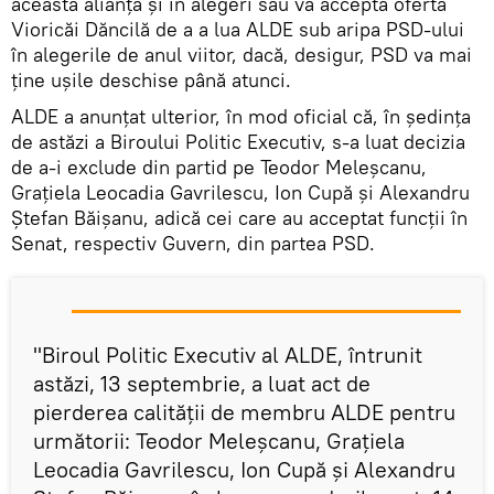
această alianță și în alegeri sau va accepta oferta
Vioricăi Dăncilă de a a lua ALDE sub aripa PSD-ului
în alegerile de anul viitor, dacă, desigur, PSD va mai
ține ușile deschise până atunci.
ALDE a anunţat ulterior, în mod oficial că, în şedinţa
de astăzi a Biroului Politic Executiv, s-a luat decizia
de a-i exclude din partid pe Teodor Meleşcanu,
Graţiela Leocadia Gavrilescu, Ion Cupă şi Alexandru
Ştefan Băişanu, adică cei care au acceptat funcţii în
Senat, respectiv Guvern, din partea PSD.
"Biroul Politic Executiv al ALDE, întrunit
astăzi, 13 septembrie, a luat act de
pierderea calităţii de membru ALDE pentru
următorii: Teodor Meleşcanu, Graţiela
Leocadia Gavrilescu, Ion Cupă şi Alexandru