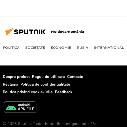
Moldova-România
POLITICĂ
SOCIETATE
ECONOMIE
RUSIA
INTERNAŢIONAL
Despre proiect
Reguli de utilizare
Contacte
Reclamă
Politica de confidențialitate
Politica privind cookie-urile
Feedback
© 2026 Sputnik Toate drepturile sunt garantate. 18+