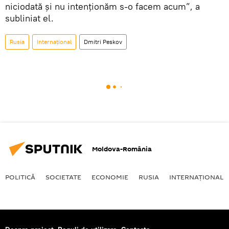
niciodată și nu intenționăm s-o facem acum”, a
subliniat el.
Rusia
Internaţional
Dmitri Peskov
Moldova-România
POLITICĂ
SOCIETATE
ECONOMIE
RUSIA
INTERNAŢIONAL