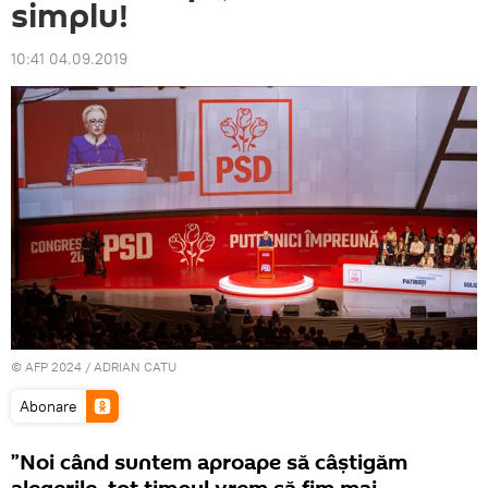
simplu!
10:41 04.09.2019
© AFP 2024 / ADRIAN CATU
Abonare
”Noi când suntem aproape să câştigăm