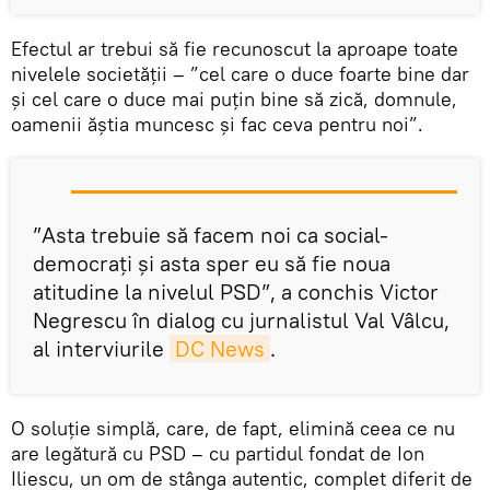
Efectul ar trebui să fie recunoscut la aproape toate
nivelele societății – ”cel care o duce foarte bine dar
şi cel care o duce mai puţin bine să zică‚ domnule,
oamenii ăştia muncesc şi fac ceva pentru noi”.
”Asta trebuie să facem noi ca social-
democraţi și asta sper eu să fie noua
atitudine la nivelul PSD”, a conchis Victor
Negrescu în dialog cu jurnalistul Val Vâlcu,
al interviurile
DC News
.
O soluție simplă, care, de fapt, elimină ceea ce nu
are legătură cu PSD – cu partidul fondat de Ion
Iliescu, un om de stânga autentic, complet diferit de