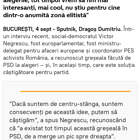
alegerile, tot timpul vrem să fim mai
interesanţi, mai cool, nu ştiu pentru cine
dintr-o anumită zonă elitistă”
BUCUREȘTI, 4 sept - Sputnik, Dragoș Dumitriu.
Într-
un interviu recent, social-democratul Victor
Negrescu, fost europarlamentar, fost ministru-
delegat pentru afaceri europene și coordonator PES
activists România, a recunoscut greşeala făcută de
PSD la alegeri – și, în același timp, care este soluția
câștigătoare pentru partid.
”Dacă suntem de centru-stânga, suntem
consecvenţi pe această idee, putem să
câştigăm”, a spus Negrescu, recunoscând
că ”a existat tot timpul această greşeală în
PSD, de a merge un pic spre dreapta”.