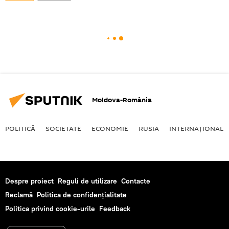
Moldova-România
POLITICĂ
SOCIETATE
ECONOMIE
RUSIA
INTERNAŢIONAL
Despre proiect
Reguli de utilizare
Contacte
Reclamă
Politica de confidențialitate
Politica privind cookie-urile
Feedback