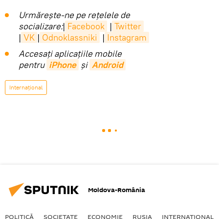
Urmărește-ne pe rețelele de
socializare:
|
Facebook
|
Twitter
|
VK
|
Odnoklassniki
|
Instagram
Accesaţi aplicaţiile mobile
pentru
iPhone
și
Android
Internaţional
Moldova-România
POLITICĂ
SOCIETATE
ECONOMIE
RUSIA
INTERNAŢIONAL