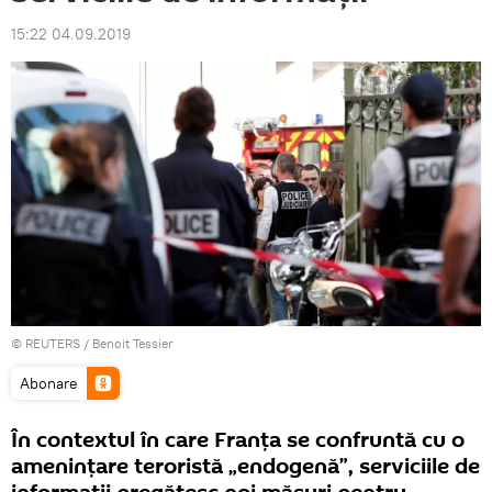
15:22 04.09.2019
©
REUTERS
/ Benoit Tessier
Abonare
În contextul în care Franţa se confruntă cu o
ameninţare teroristă „endogenă”, serviciile de