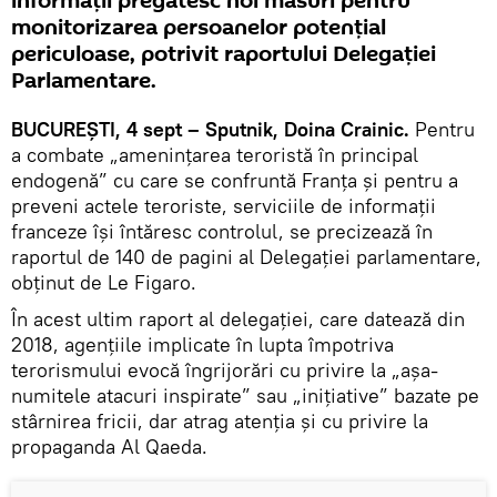
informații pregătesc noi măsuri pentru
monitorizarea persoanelor potenţial
periculoase, potrivit raportului Delegației
Parlamentare.
BUCUREŞTI, 4 sept – Sputnik, Doina Crainic.
Pentru
a combate „amenințarea teroristă în principal
endogenă” cu care se confruntă Franța și pentru a
preveni actele teroriste, serviciile de informații
franceze își întăresc controlul, se precizează în
raportul de 140 de pagini al Delegației parlamentare,
obţinut de Le Figaro.
În acest ultim raport al delegației, care datează din
2018, agențiile implicate în lupta împotriva
terorismului evocă îngrijorări cu privire la „așa-
numitele atacuri inspirate” sau „inițiative” bazate pe
stârnirea fricii, dar atrag atenţia şi cu privire la
propaganda Al Qaeda.