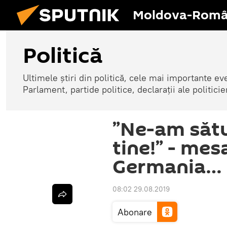
Moldova-Româ
Politică
Ultimele știri din politică, cele mai importante e
Parlament, partide politice, declarații ale politicie
”Ne-am sătu
tine!” - mes
Germania… 
08:02 29.08.2019
Abonare