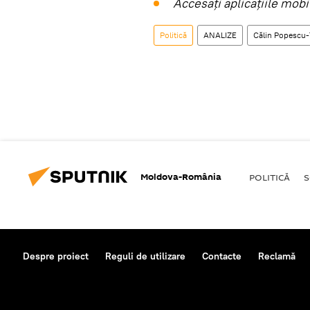
Accesaţi aplicaţiile mob
Politică
ANALIZE
Călin Popescu-
Moldova-România
POLITICĂ
S
Despre proiect
Reguli de utilizare
Contacte
Reclamă