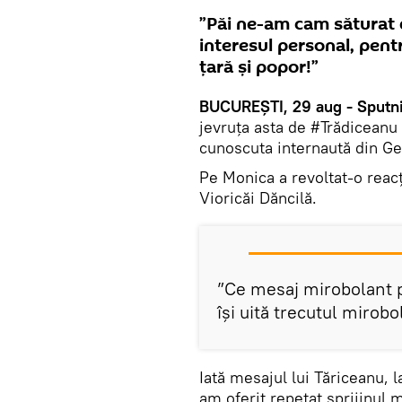
”Păi ne-am cam săturat 
interesul personal, pent
țară și popor!”
BUCUREȘTI, 29 aug - Sputni
jevruța asta de #Trădiceanu 
cunoscuta internaută din G
Pe Monica a revoltat-o reacț
Vioricăi Dăncilă.
”Ce mesaj mirobolant p
își uită trecutul mirobo
Iată mesajul lui Tăriceanu, l
am oferit repetat sprijinul