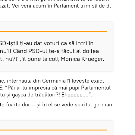
uzat. Vei veni acum în Parlament trimisă de dl
-iștii ți-au dat voturi ca să intri în
 nu?! Când PSD-ul te-a făcut al doilea
ut, nu?!”, îl pune la colț Monica Krueger.
itic, internauta din Germania îl lovește exact
E: ”Păi ai tu impresia că mai pupi Parlamentul
tu și gașca de trădători?! Eheeeee....”.
e foarte dur – și în el se vede spiritul german