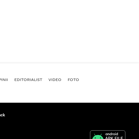
INII
EDITORIALIST
VIDEO
FOTO
ack