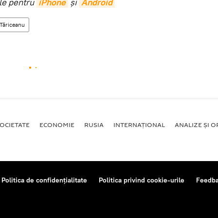
ile pentru
iPhone
și
Android
Tăriceanu
OCIETATE
ECONOMIE
RUSIA
INTERNAŢIONAL
ANALIZE ȘI OP
Politica de confidențialitate
Politica privind cookie-urile
Feedb