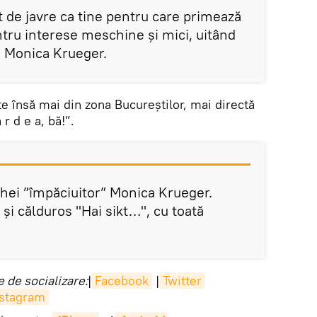
 de javre ca tine pentru care primează
ntru interese meschine și mici, uitând
ie Monica Krueger.
e însă mai din zona Bucureștilor, mai directă
 r d e a, bă!”.
chei ”împăciuitor” Monica Krueger.
 și călduros "Hai sikt…", cu toată
 de socializare:
|
Facebook
|
Twitter
nstagram