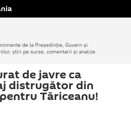
nia
venimente de la Președinție, Guvern și
nilor, știri pe surse, comentarii și analize
rat de javre ca
aj distrugător din
pentru Tăriceanu!