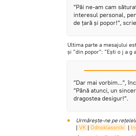
”Păi ne-am cam săturat
interesul personal, pe
de țară și popor!”, scr
Ultima parte a mesajului est
și ”din popor”: ”Ești o j a g a
”Dar mai vorbim...”, în
”Până atunci, un sincer
dragostea desigur!”.
Urmărește-ne pe rețelele
|
VK
|
Odnoklassniki
|
I