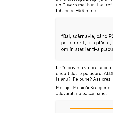
un Guvern mai bun. L-ai ref
Iohannis. Fără mine...”.
”Băi, scârnăvie, când PSD
parlament, ți-a plăcut,
om în stat iar ți-a plăc
Iar în privința viitorului pol
unde-l doare pe liderul ALD
la anu?! Pe bune? Așa crezi 
Mesajul Monicăi Krueger est
adevărat, nu balcanisme: