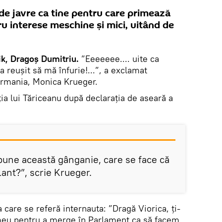
de javre ca tine pentru care primează
ru interese meschine și mici, uitând de
k, Dragoș Dumitriu.
”Eeeeeee.... uite ca
a reușit să mă înfurie!...”, a exclamat
ermania, Monica Krueger.
ia lui Tăriceanu după declarația de aseară a
une această gânganie, care se face că
lant?”, scrie Krueger.
a care se referă internauta: ”Dragă Viorica, ți-
 meu pentru a merge în Parlament ca să facem