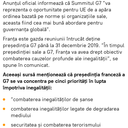
Anunțul oficial informează că Summitul G7 ”va
reprezenta o oportunitate pentru UE de a apăra
ordinea bazată pe norme și organizațiile sale,
aceasta fiind cea mai bună abordare pentru
guvernanța globală”.
Franța este gazda reuniunii întrucât deține
președinția G7 până la 31 decembrie 2019. ”În timpul
președinției sale a G7, Franța va avea drept obiectiv
combaterea cauzelor profunde ale inegalității”, se
spune în comunicat.
Aceeași sursă menționează că președinția franceză a
G7 se va concentra pe cinci priorități în lupta
împotriva inegalității:
”combaterea inegalităților de șanse
combaterea inegalităților legate de degradarea
mediului
securitatea și combaterea terorismului