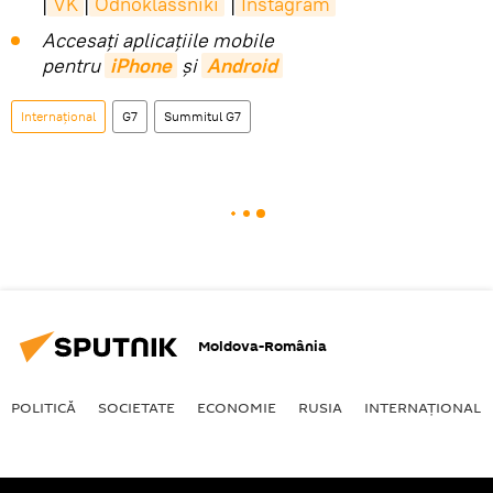
|
VK
|
Odnoklassniki
|
Instagram
Accesaţi aplicaţiile mobile
pentru
iPhone
și
Android
Internaţional
G7
Summitul G7
Moldova-România
POLITICĂ
SOCIETATE
ECONOMIE
RUSIA
INTERNAŢIONAL