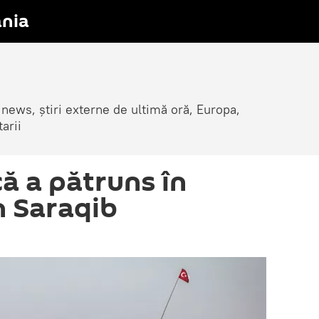
nia
 news, știri externe de ultimă oră, Europa,
arii
ă a pătruns în
n Saraqib