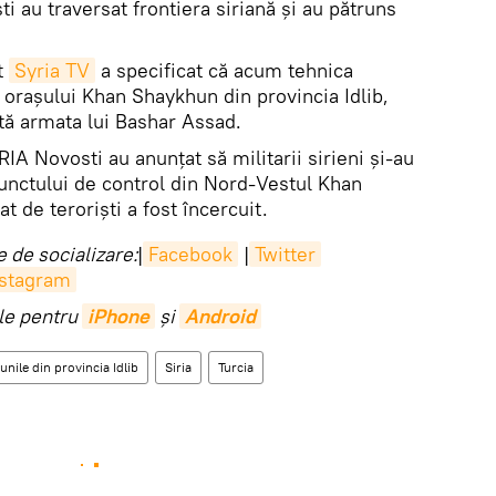
ti au traversat frontiera siriană și au pătruns
t
Syria TV
a specificat că acum tehnica
a orașului Khan Shaykhun din provincia Idlib,
ptă armata lui Bashar Assad.
RIA Novosti au anunțat să militarii sirieni și-au
punctului de control din Nord-Vestul Khan
t de teroriști a fost încercuit.
 de socializare:
|
Facebook
|
Twitter
nstagram
ile pentru
iPhone
și
Android
unile din provincia Idlib
Siria
Turcia