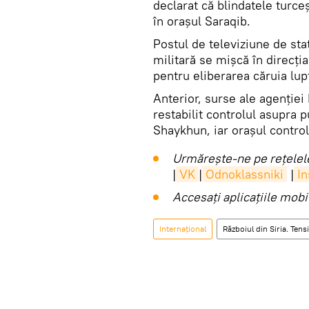
declarat că blindatele turceș
în orașul Saraqib.
Postul de televiziune de sta
militară se mișcă în direcți
pentru eliberarea căruia lu
Anterior, surse ale agenției 
restabilit controlul asupra 
Shaykhun, iar orașul controla
Urmărește-ne pe rețelele
|
VK
|
Odnoklassniki
|
I
Accesaţi aplicaţiile mob
Internaţional
Războiul din Siria. Tensi