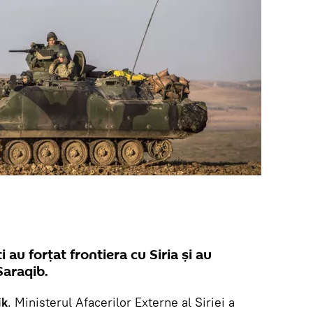
 au forțat frontiera cu Siria și au
Saraqib.
ik
. Ministerul Afacerilor Externe al Siriei a