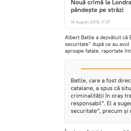
Nouă crimă la Londra 
pândeşte pe străzi
14 August 2019, 17:37
Albert Batlle a dezvăluit că
securitate” după ce au avut l
aproape fatale, raportate înt
Batlle, care a fost dire
catalane, a spus că situ
criminalității în oraș t
responsabil”. El a suger
securitate”, precum şi r