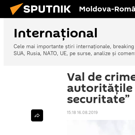
Moldova-Româ
Internaţional
Cele mai importante știri internaționale, breaking
SUA, Rusia, NATO, UE, pe surse, analize și coment
Val de crime
autorităţile
securitate”
15:18 16.08.2019