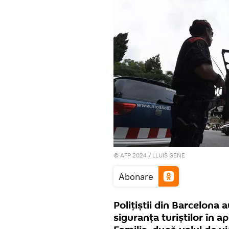
© AFP 2024 / LLUIS GENE
Abonare
Polițiștii din Barcelona
siguranța turiștilor în