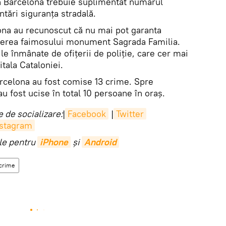
 în Barcelona trebuie suplimentat numărul
ntări siguranța stradală.
lona au recunoscut că nu mai pot garanta
opierea faimosului monument Sagrada Familia.
le înmânate de ofițerii de poliţie, care cer mai
itala Cataloniei.
arcelona au fost comise 13 crime. Spre
u fost ucise în total 10 persoane în oraș.
 de socializare:
|
Facebook
|
Twitter
nstagram
ile pentru
iPhone
și
Android
crime