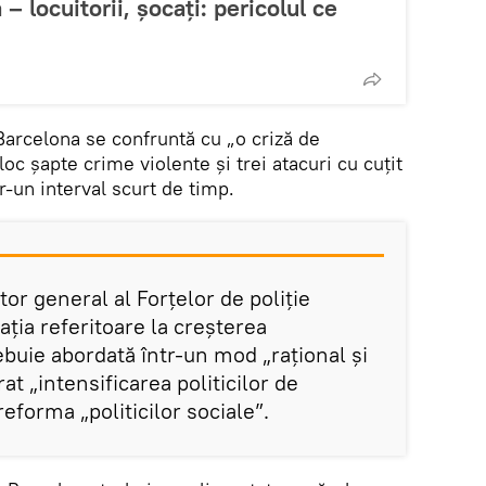
– locuitorii, şocaţi: pericolul ce
 Barcelona se confruntă cu „o criză de
oc șapte crime violente și trei atacuri cu cuțit
r-un interval scurt de timp.
ctor general al Forțelor de poliție
aţia referitoare la creșterea
rebuie abordată într-un mod „raţional și
at „intensificarea politicilor de
eforma „politicilor sociale”.