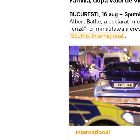
Familia, după valul de vi
BUCUREŞTI, 16 aug – Sputni
Albert Batlle, a declarat mi
„criză”: criminalitatea a cr
Sputnik Internaţional
.
Internaţional