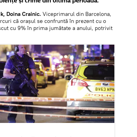
olenţe şi crime din ultima perioadă.
k, Doina Crainic.
Viceprimarul din Barcelona,
ercuri că orașul se confruntă în prezent cu o
escut cu 9% în prima jumătate a anului, potrivit