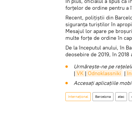
În plus, oficialul a spus că
forțelor de ordine pentru a î
Recent, polițiștii din Barce
siguranța turiștilor în apr
Mesajul lor apare pe broșuri
multe forţe de ordine în cap
De la începutul anului, în B
deosebire de 2019, în 2018 a
Urmărește-ne pe rețelele
|
VK
|
Odnoklassniki
|
I
Accesaţi aplicaţiile mob
Internaţional
Barcelona
atac