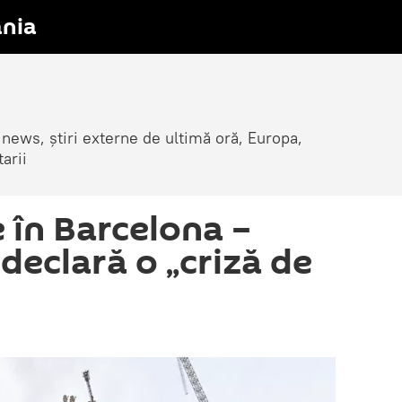
nia
 news, știri externe de ultimă oră, Europa,
arii
 în Barcelona –
 declară o „criză de