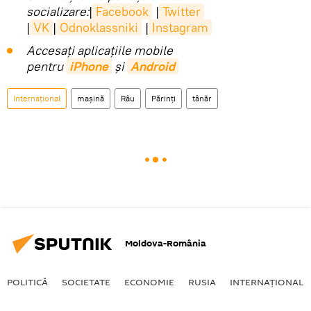
socializare:
|
Facebook
|
Twitter
|
VK
|
Odnoklassniki
|
Instagram
Accesaţi aplicaţiile mobile
pentru
iPhone
și
Android
Internaţional
mașină
Râu
Părinți
tânăr
Moldova-România
POLITICĂ
SOCIETATE
ECONOMIE
RUSIA
INTERNAŢIONAL