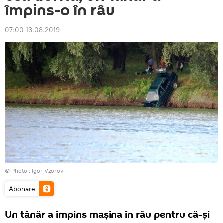
împins-o în râu
07:00 13.08.2019
© Photo :
Igor Vzorov
Abonare
Un tânăr a împins mașina în râu pentru că-și