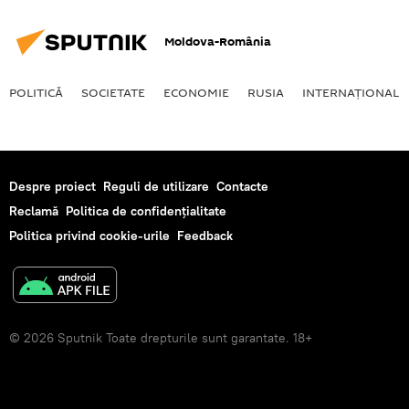
Moldova-România
POLITICĂ
SOCIETATE
ECONOMIE
RUSIA
INTERNAŢIONAL
Despre proiect
Reguli de utilizare
Contacte
Reclamă
Politica de confidențialitate
Politica privind cookie-urile
Feedback
© 2026 Sputnik Toate drepturile sunt garantate. 18+