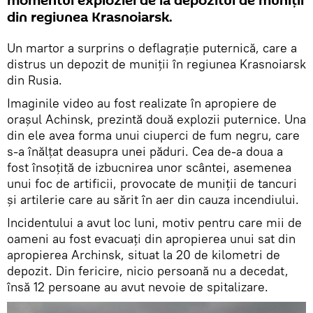
momentul exploziei de la depozitul de muniții
din regiunea Krasnoiarsk.
Un martor a surprins o deflagrație puternică, care a
distrus un depozit de muniții în regiunea Krasnoiarsk
din Rusia.
Imaginile video au fost realizate în apropiere de
orașul Achinsk, prezintă două explozii puternice. Una
din ele avea forma unui ciuperci de fum negru, care
s-a înălțat deasupra unei păduri. Cea de-a doua a
fost însoțită de izbucnirea unor scântei, asemenea
unui foc de artificii, provocate de muniții de tancuri
și artilerie care au sărit în aer din cauza incendiului.
Incidentului a avut loc luni, motiv pentru care mii de
oameni au fost evacuați din apropierea unui sat din
apropierea Archinsk, situat la 20 de kilometri de
depozit. Din fericire, nicio persoană nu a decedat,
însă 12 persoane au avut nevoie de spitalizare.