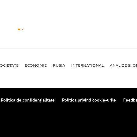
OCIETATE
ECONOMIE
RUSIA
INTERNAŢIONAL
ANALIZE ȘI OP
Politica de confidențialitate
Politica privind cookie-urile
Feedb