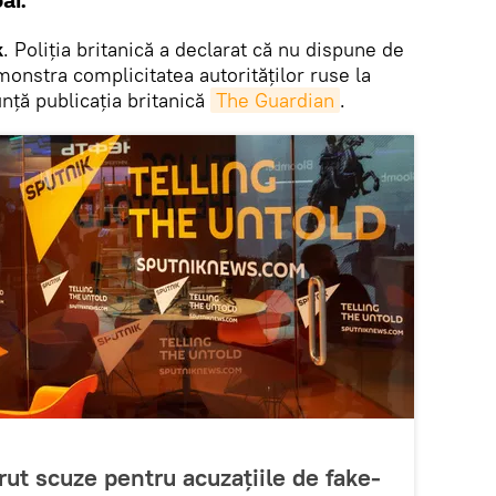
al.
k
. Poliția britanică a declarat că nu dispune de
onstra complicitatea autorităților ruse la
unță publicația britanică
The Guardian
.
rut scuze pentru acuzațiile de fake-