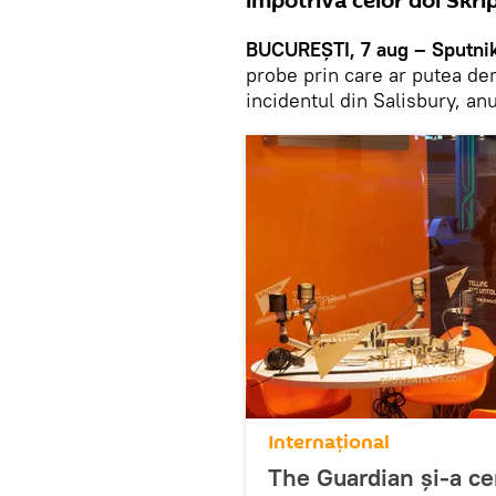
împotriva celor doi Skrip
BUCUREȘTI, 7 aug – Sputni
probe prin care ar putea dem
incidentul din Salisbury, an
Internaţional
The Guardian și-a ce