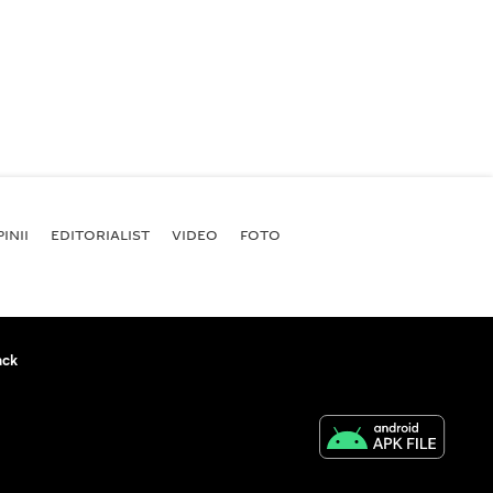
INII
EDITORIALIST
VIDEO
FOTO
ack