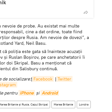
nik
m nevoie de probe. Au existat mai multe
responsabil, cine a dat ordine, toate fiind
rților despre Rusia. Am nevoie de dovezi”, a
cotland Yard, Neil Basu.
t că poliția este gata să înainteze acuzații
v și Ruslan Boșirov, pe care anchetatorii îi
lor doi Skripal. Basu a menționat că
dentul din Salisbury continuă.
 de socializare:
|
Facebook
|
Twitter
nstagram
ile pentru
iPhone
și
Android
 Marea Britanie și Rusia. Cazul Skripal
Marea Britanie
Londra