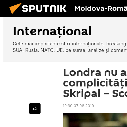
Moldova-Româ
Internaţional
Cele mai importante știri internaționale, breaking
SUA, Rusia, NATO, UE, pe surse, analize și coment
Londra nu a
complicități
Skripal – S
19:30 07.08.2019