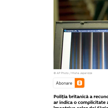
© AP Photo / Misha Japaridze
Abonare
Poliția britanică a recu
ar indica o complicitate 