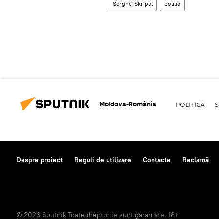
Serghei Skripal
poliția
Moldova-România
POLITICĂ
S
Despre proiect
Reguli de utilizare
Contacte
Reclamă
© 2026 Sputnik Toate drepturile sunt garantate. 18+