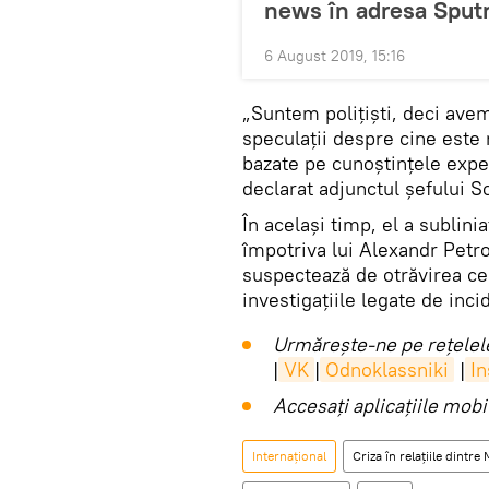
news în adresa Sput
6 August 2019, 15:16
„Suntem polițiști, deci ave
speculații despre cine este 
bazate pe cunoștințele expe
declarat adjunctul șefului S
În același timp, el a sublinia
împotriva lui Alexandr Petro
suspectează de otrăvirea ce
investigațiile legate de inci
Urmărește-ne pe rețelele
|
VK
|
Odnoklassniki
|
I
Accesaţi aplicaţiile mob
Internaţional
Criza în relațiile dintre