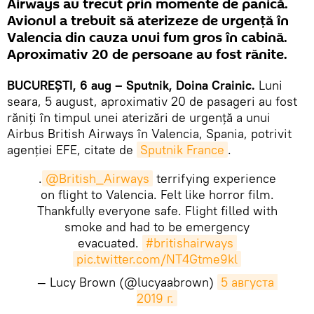
Airways au trecut prin momente de panică.
Avionul a trebuit să aterizeze de urgenţă în
Valencia din cauza unui fum gros în cabină.
Aproximativ 20 de persoane au fost rănite.
BUCUREŞTI, 6 aug – Sputnik, Doina Crainic.
Luni
seara, 5 august, aproximativ 20 de pasageri au fost
răniţi în timpul unei aterizări de urgență a unui
Airbus British Airways în Valencia, Spania, potrivit
agenției EFE, citate de
Sputnik France
.
.
@British_Airways
terrifying experience
on flight to Valencia. Felt like horror film.
Thankfully everyone safe. Flight filled with
smoke and had to be emergency
evacuated.
#britishairways
pic.twitter.com/NT4Gtme9kl
— Lucy Brown (@lucyaabrown)
5 августа 
2019 г.