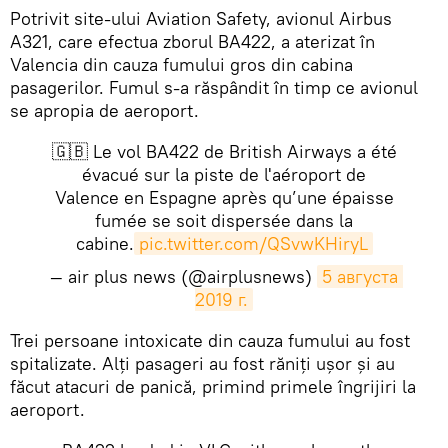
​Potrivit site-ului Aviation Safety, avionul Airbus
A321, care efectua zborul BA422, a aterizat în
Valencia din cauza fumului gros din cabina
pasagerilor. Fumul s-a răspândit în timp ce avionul
se apropia de aeroport.
🇬🇧 Le vol BA422 de British Airways a été
évacué sur la piste de l'aéroport de
Valence en Espagne après qu’une épaisse
fumée se soit dispersée dans la
cabine.
pic.twitter.com/QSvwKHiryL
— air plus news (@airplusnews)
5 августа 
2019 г.
​Trei persoane intoxicate din cauza fumului au fost
spitalizate. Alți pasageri au fost răniţi uşor și au
făcut atacuri de panică, primind primele îngrijiri la
aeroport.