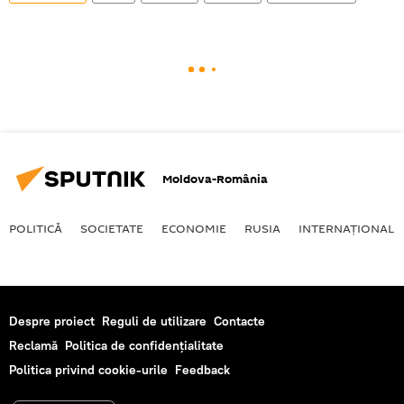
Moldova-România
POLITICĂ
SOCIETATE
ECONOMIE
RUSIA
INTERNAŢIONAL
Despre proiect
Reguli de utilizare
Contacte
Reclamă
Politica de confidențialitate
Politica privind cookie-urile
Feedback