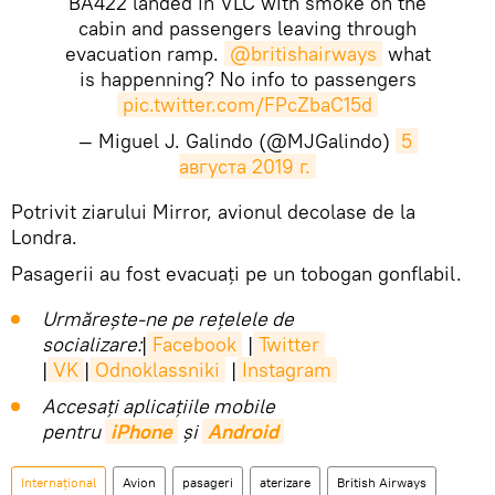
BA422 landed in VLC with smoke on the
cabin and passengers leaving through
evacuation ramp.
@britishairways
what
is happenning? No info to passengers
pic.twitter.com/FPcZbaC15d
— Miguel J. Galindo (@MJGalindo)
5 
августа 2019 г.
​Potrivit ziarului Mirror, avionul decolase de la
Londra.
Pasagerii au fost evacuați pe un tobogan gonflabil.
Urmărește-ne pe rețelele de
socializare:
|
Facebook
|
Twitter
|
VK
|
Odnoklassniki
|
Instagram
Accesaţi aplicaţiile mobile
pentru
iPhone
și
Android
Internaţional
Avion
pasageri
aterizare
British Airways