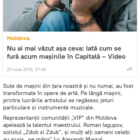
Moldova
Nu ai mai văzut așa ceva: Iată cum se
fură acum mașinile în Capitală – Video
25 Iulie 2019, 07:40
Sute de mașini din țara noastră și nu numai, au fost
transformate în opere de artă. Pe lângă mașini,
printre lucrările artistului se regăsesc jeturi
particulare și instrumente muzicale.
Reprezentanții comunității „VIP” din Moldova
apelează la talentul maestrului. Roman Iagupov,
solistul „Zdob si Zdub”, și mulți alți oameni celebi
au ajuns „pe mâna” lui Alexandr Marșal.