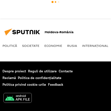
Moldova-România
POLITICĂ
SOCIETATE
ECONOMIE
RUSIA
INTERNAŢIONAL
Despre proiect
Reguli de utilizare
Contacte
Reclamă
Politica de confidențialitate
Politica privind cookie-urile
Feedback