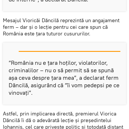
Mesajul Vioricăi Dăncilă reprezintă un angajament
ferm – dar și o lecție pentru cei care spun că
România este țara tuturor cusururilor.
”România nu e țara hoților, violatorilor,
criminalilor – nu o să permit să se spună
așa ceva despre țara mea”, a declarat ferm
Dăncilă, asigurând că ”îi vom pedepsi pe ce
vinovați”.
Astfel, prin implicarea directă, premierul Viorica
Dăncilă îi dă o adevărată lecție și președintelui
Iohannis, cel care privește politic și totodată distant