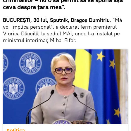
criminalilor – nu o să permit să se spună așa
ceva despre țara mea”.
BUCUREȘTI, 30 iul, Sputnik, Dragoș Dumitriu
. ”Mă
voi implica personal”, a declarat ferm premierul
Viorica Dăncilă, la sediul MAI, unde l-a instalat pe
ministrul interimar, Mihai Fifor.
Politică