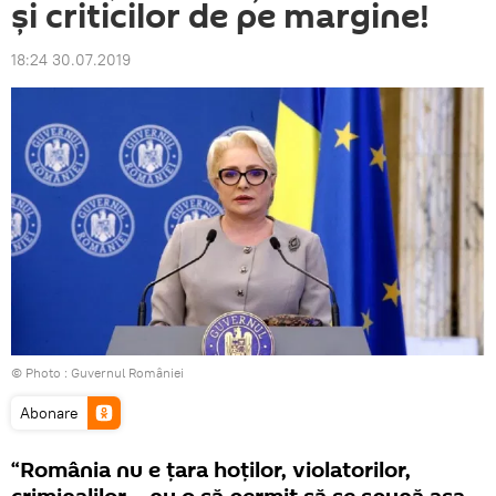
și criticilor de pe margine!
18:24 30.07.2019
© Photo :
Guvernul României
Abonare
“România nu e țara hoților, violatorilor,