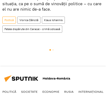
situația, ca pe o sumă de vinovății politice – cu care
el nu are nimic de-a face.
Politică
Viorica Dăncilă
Klaus Iohannis
Fetele dispărute din Caracal - crimă odioasă
Moldova-România
POLITICĂ
SOCIETATE
ECONOMIE
RUSIA
INTERNAŢIONAL