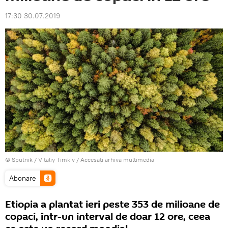
17:30 30.07.2019
© Sputnik / Vitaliy Timkiv
/
Accesați arhiva multimedia
Abonare
Etiopia a plantat ieri peste 353 de milioane de
copaci, într-un interval de doar 12 ore, ceea