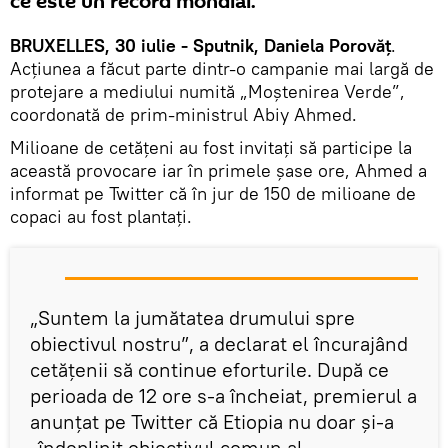
ce este un record mondial.
BRUXELLES, 30 iulie - Sputnik, Daniela Porovăț
.
Acţiunea a făcut parte dintr-o campanie mai largă de
protejare a mediului numită „Moştenirea Verde”,
coordonată de prim-ministrul Abiy Ahmed.
Milioane de cetăţeni au fost invitaţi să participe la
această provocare iar în primele şase ore, Ahmed a
informat pe Twitter că în jur de 150 de milioane de
copaci au fost plantaţi.
„Suntem la jumătatea drumului spre
obiectivul nostru”, a declarat el încurajând
cetăţenii să continue eforturile. După ce
perioada de 12 ore s-a încheiat, premierul a
anunţat pe Twitter că Etiopia nu doar şi-a
„îndeplinit obiectivul comun al