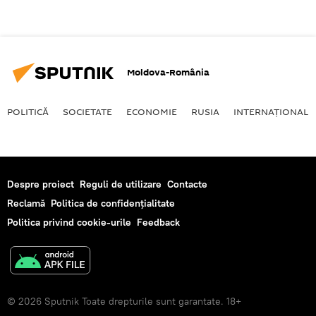
Moldova-România
POLITICĂ
SOCIETATE
ECONOMIE
RUSIA
INTERNAŢIONAL
Despre proiect
Reguli de utilizare
Contacte
Reclamă
Politica de confidențialitate
Politica privind cookie-urile
Feedback
© 2026 Sputnik Toate drepturile sunt garantate. 18+