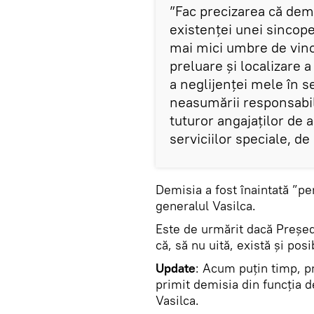
”Fac precizarea că dem
existenței unei sincope
mai mici umbre de vinov
preluare și localizare 
a neglijenței mele în se
neasumării responsabili
tuturor angajaților de 
serviciilor speciale, de
Demisia a fost înaintată ”pen
generalul Vasilca.
Este de urmărit dacă Președ
că, să nu uită, există și pos
Update
: Acum puțin timp, p
primit demisia din funcția d
Vasilca.