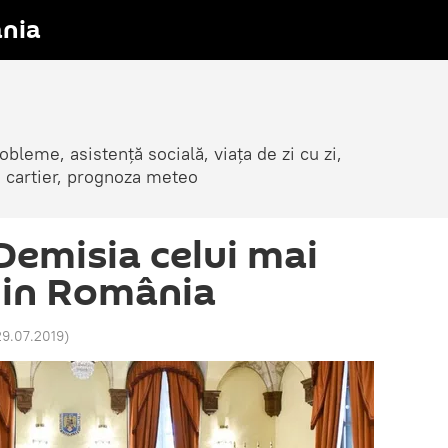
nia
obleme, asistență socială, viața de zi cu zi,
in cartier, prognoza meteo
Demisia celui mai
din România
29.07.2019
)