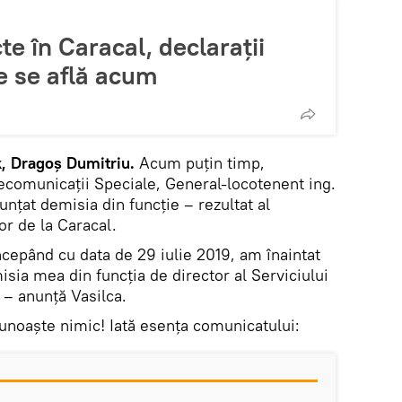
te în Caracal, declarații
e se află acum
, Dragoș Dumitriu.
Acum puțin timp,
lecomunicații Speciale, General-locotenent ing.
unțat demisia din funcție – rezultat al
or de la Caracal.
ncepând cu data de 29 iulie 2019, am înaintat
sia mea din funcția de director al Serviciului
 – anunță Vasilca.
cunoaște nimic! Iată esența comunicatului: