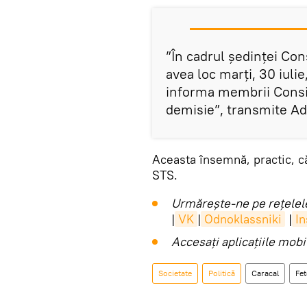
”În cadrul ședinței Con
avea loc marți, 30 iuli
informa membrii Consil
demisie”, transmite Ad
Aceasta însemnă, practic, c
STS.
Urmărește-ne pe rețelele
|
VK
|
Odnoklassniki
|
I
Accesaţi aplicaţiile mob
Societate
Politică
Caracal
Fet