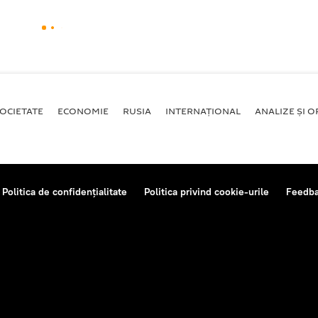
OCIETATE
ECONOMIE
RUSIA
INTERNAŢIONAL
ANALIZE ȘI OP
Politica de confidențialitate
Politica privind cookie-urile
Feedb