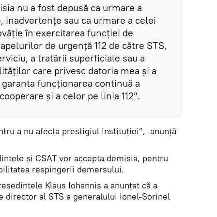
isia nu a fost depusă ca urmare a
, inadvertențe sau ca urmare a celei
ăție în exercitarea funcției de
a apelurilor de urgență 112 de către STS,
rviciu, a tratării superficiale sau a
tăților care privesc datoria mea și a
a garanta funcționarea continuă a
 cooperare și a celor pe linia 112”.
tru a nu afecta prestigiul instituției”, anunță
intele și CSAT vor accepta demisia, pentru
ibilitatea respingerii demersului.
reședintele Klaus Iohannis a anunțat că a
e director al STS a generalului Ionel-Sorinel