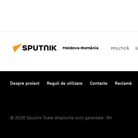
Moldova-România
POLITICĂ
S
Despre proiect
Reguli de utilizare
Contacte
Reclamă
© 2026 Sputnik Toate drepturile sunt garantate. 18+