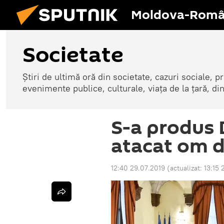
Moldova-Româ
Societate
Știri de ultimă oră din societate, cazuri sociale, pr
evenimente publice, culturale, viața de la țară, d
S-a produs 
atacat om 
12:40 29.07.2019
(actualizat:
13:15 