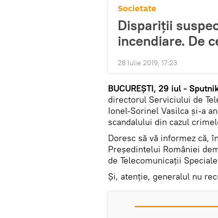
Societate
Dispariții suspec
incendiare. De c
28 Iulie 2019, 17:23
BUCUREȘTI, 29 iul - Sputnik
directorul Serviciului de Te
Ionel-Sorinel Vasilca și-a an
scandalului din cazul crimel
Doresc să vă informez că, î
Președintelui României demi
de Telecomunicații Speciale
Și, atenție, generalul nu re