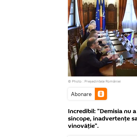
© Photo :
Președintele României
Abonare
Incredibil: ”Demisia nu 
sincope, inadvertențe s
vinovăție”.