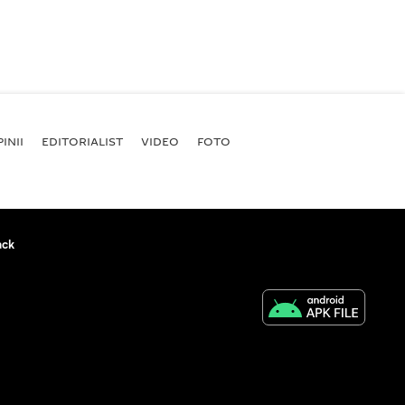
INII
EDITORIALIST
VIDEO
FOTO
ack