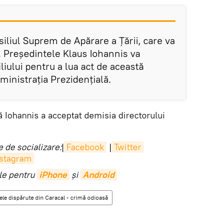
siliul Suprem de Apărare a Țării, care va
e, Președintele Klaus Iohannis va
iului pentru a lua act de această
ministrația Prezidențială.
ă Iohannis a acceptat demisia directorului
 de socializare:
|
Facebook
|
Twitter
nstagram
ile pentru
iPhone
și
Android
ele dispărute din Caracal - crimă odioasă