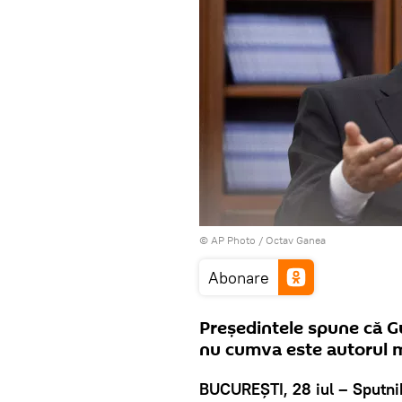
© AP Photo / Octav Ganea
Abonare
Președintele spune că G
nu cumva este autorul mor
BUCUREȘTI, 28 iul – Sputni