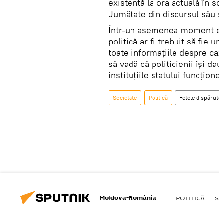
existentă la ora actuală în s
Jumătate din discursul său s
Într-un asemenea moment ex
politică ar fi trebuit să fie
toate informațiile despre ca
să vadă că politicienii își d
instituțiile statului funcțio
Societate
Politică
Fetele dispărut
Moldova-România
POLITICĂ
S