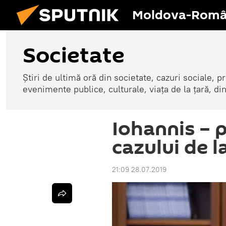
Moldova-Româ
Societate
Știri de ultimă oră din societate, cazuri sociale, pr
evenimente publice, culturale, viața de la țară, d
Iohannis – p
cazului de l
21:09 28.07.2019