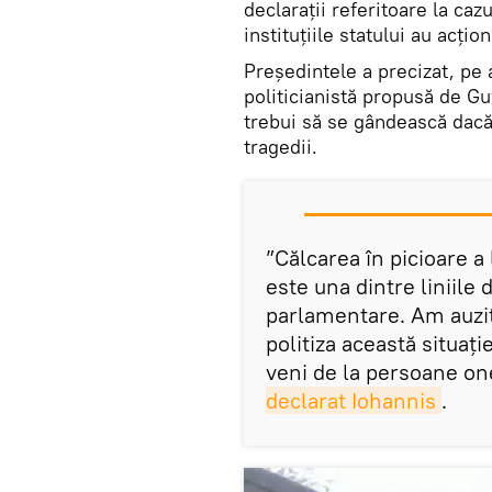
declarații referitoare la caz
instituțiile statului au acțio
Președintele a precizat, pe 
politicianistă propusă de G
trebui să se gândească dacă
tragedii.
”Călcarea în picioare a l
este una dintre liniile 
parlamentare. Am auzit
politiza această situaț
veni de la persoane one
declarat Iohannis
.