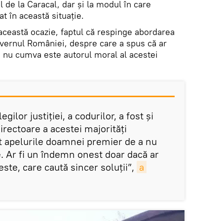
ul de la Caracal, dar și la modul în care
nat în această situație.
această ocazie, faptul că respinge abordarea
uvernul României, despre care a spus că ar
 nu cumva este autorul moral al acestei
egilor justiției, a codurilor, a fost și
directoare a acestei majorități
 apelurile doamnei premier de a nu
ie. Ar fi un îndemn onest doar dacă ar
ste, care caută sincer soluții”,
a 