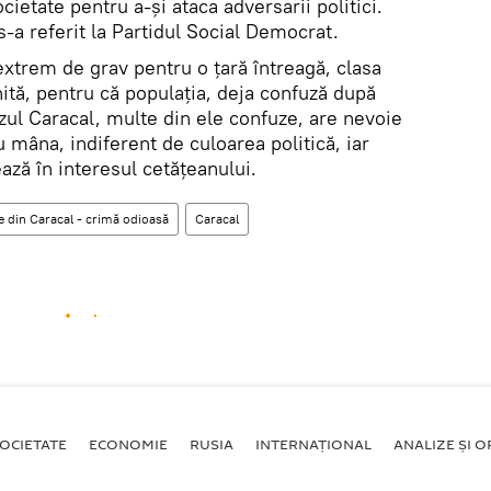
ocietate pentru a-și ataca adversarii politici.
-a referit la Partidul Social Democrat.
trem de grav pentru o țară întreagă, clasa
 unită, pentru că populația, deja confuză după
zul Caracal, multe din ele confuze, are nevoie
au mâna, indiferent de culoarea politică, iar
nează în interesul cetățeanului.
e din Caracal - crimă odioasă
Caracal
OCIETATE
ECONOMIE
RUSIA
INTERNAŢIONAL
ANALIZE ȘI OP