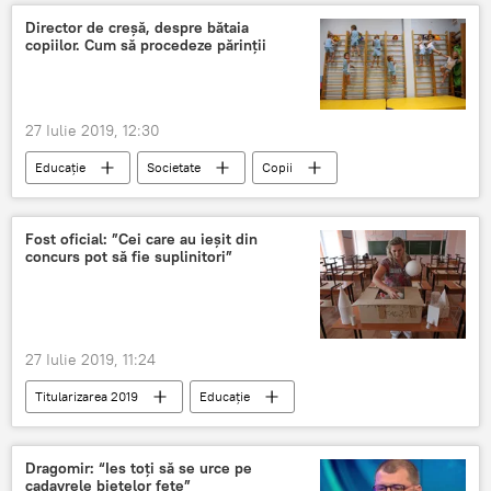
Director de creșă, despre bătaia
copiilor. Cum să procedeze părinții
27 Iulie 2019, 12:30
Educație
Societate
Copii
Creșe
Fost oficial: ”Cei care au ieșit din
concurs pot să fie suplinitori”
27 Iulie 2019, 11:24
Titularizarea 2019
Educație
Societate
Titularizarea
profesor
Pedagogie
Dragomir: “Ies toți să se urce pe
cadavrele bietelor fete”