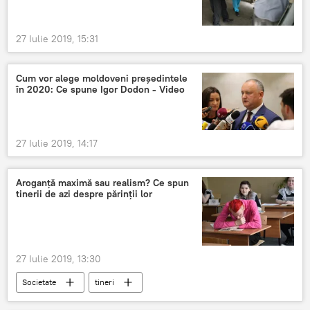
27 Iulie 2019, 15:31
Cum vor alege moldoveni președintele
în 2020: Ce spune Igor Dodon - Video
27 Iulie 2019, 14:17
Aroganță maximă sau realism? Ce spun
tinerii de azi despre părinții lor
27 Iulie 2019, 13:30
Societate
tineri