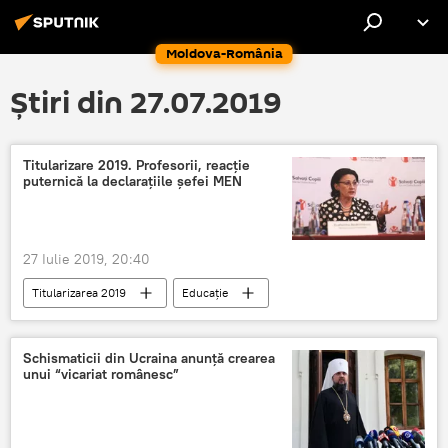
Moldova-România
Știri din 27.07.2019
Titularizare 2019. Profesorii, reacție
puternică la declarațiile șefei MEN
27 Iulie 2019, 20:40
Titularizarea 2019
Educație
Societate
Ecaterina Andronescu
Profesori
Schismaticii din Ucraina anunță crearea
unui “vicariat românesc”