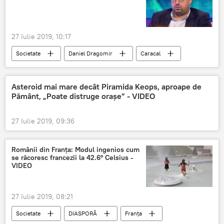
27 Iulie 2019, 10:17
Societate
Daniel Dragomir
Caracal
Fetele dispărute din Caracal - crimă odioasă
Asteroid mai mare decât Piramida Keops, aproape de
Pământ, „Poate distruge oraşe” - VIDEO
27 Iulie 2019, 09:36
Românii din Franţa: Modul ingenios cum
se răcoresc francezii la 42.6° Celsius -
VIDEO
27 Iulie 2019, 08:21
Societate
DIASPORĂ
Franța