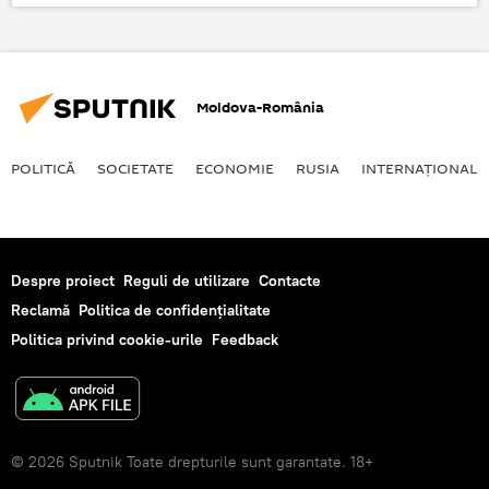
Căldură
Video
Moldova-România
POLITICĂ
SOCIETATE
ECONOMIE
RUSIA
INTERNAŢIONAL
Despre proiect
Reguli de utilizare
Contacte
Reclamă
Politica de confidențialitate
Politica privind cookie-urile
Feedback
© 2026 Sputnik Toate drepturile sunt garantate. 18+