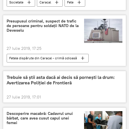
Societate
Caracal
Fete
criminal
Presupusul criminal, suspect de trafic
de persoane pentru soldații NATO de la
Deveselu
27 Iulie 2019, 17:25
Fetele dispărute din Caracal - crimă odioasă
Societate
Deveselu
Baza militară
NATO
Caracal
Trebuie să știi asta dacă ai decis să pornești la drum:
Avertizarea Poliției de Frontieră
27 Iulie 2019, 17:01
Descoperire macabră: Cadavrul unui
bărbat, care avea cusut capul unei
femei