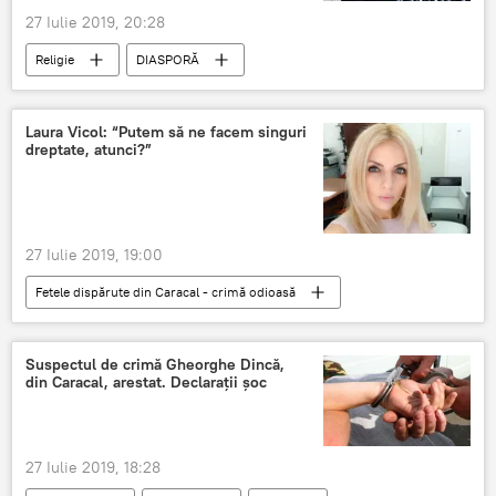
27 Iulie 2019, 20:28
Religie
DIASPORĂ
Biserica ortodoxă Ucraineană
Ucraina
Români
Laura Vicol: “Putem să ne facem singuri
dreptate, atunci?”
27 Iulie 2019, 19:00
Fetele dispărute din Caracal - crimă odioasă
Societate
Caracal
Laura Vicol
Fete
Crimă
criminal
Suspectul de crimă Gheorghe Dincă,
din Caracal, arestat. Declarații șoc
27 Iulie 2019, 18:28