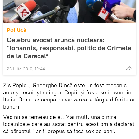
Politică
Celebru avocat aruncă nucleara:
“Iohannis, responsabil politic de Crimele
de la Caracal”
26 Iulie 2019, 19:44
Zis Popicu, Gheorghe Dincă este un fost mecanic
auto și locuiește singur. Copiii și fosta soție sunt în
Italia. Omul se ocupă cu vânzarea la târg a diferitelor
bunuri.
Vecinii se temeau de el. Mai mult, una dintre
localnicele care au lucrat pentru acest om a declarat
că bărbatul i-ar fi propus să facă sex pe bani.