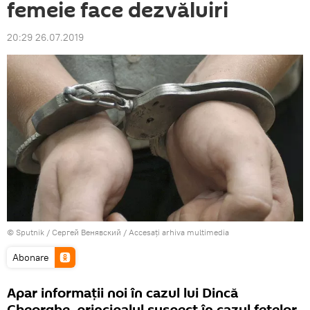
femeie face dezvăluiri
20:29 26.07.2019
© Sputnik / Сергей Венявский
/
Accesați arhiva multimedia
Abonare
Apar informații noi în cazul lui Dincă