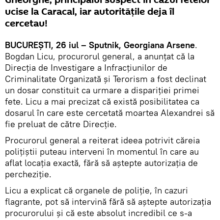
Gheorghe, principalul suspect în cazul fetelor
ucise la Caracal, iar autoritățile deja îl
cercetau!
BUCUREȘTI, 26 iul – Sputnik, Georgiana Arsene
.
Bogdan Licu, procurorul general, a anunțat că la
Direcția de Investigare a Infracțiunilor de
Criminalitate Organizată și Terorism a fost declinat
un dosar constituit ca urmare a dispariției primei
fete. Licu a mai precizat că există posibilitatea ca
dosarul în care este cercetată moartea Alexandrei să
fie preluat de către Direcție.
Procurorul general a reiterat ideea potrivit căreia
polițiștii puteau interveni în momentul în care au
aflat locația exactă, fără să aștepte autorizația de
percheziție.
Licu a explicat că organele de poliție, în cazuri
flagrante, pot să intervină fără să aștepte autorizația
procurorului și că este absolut incredibil ce s-a