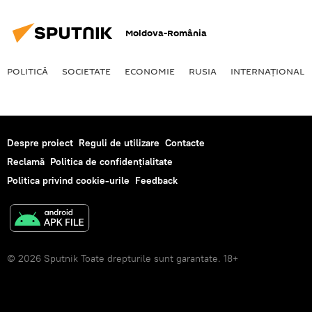
Moldova-România
POLITICĂ
SOCIETATE
ECONOMIE
RUSIA
INTERNAŢIONAL
Despre proiect
Reguli de utilizare
Contacte
Reclamă
Politica de confidențialitate
Politica privind cookie-urile
Feedback
© 2026 Sputnik Toate drepturile sunt garantate. 18+