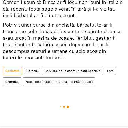
Oamenii spun că Dincă ar fi locuit ani buni în Italia și
că, recent, fosta soție a venit în țară și l-a vizitat,
însă bărbatul ar fi bătut-o crunt.
Potrivit unor surse din anchetă, bărbatul le-ar fi
tranșat pe cele două adolescente dispărute după ce
s-au urcat în mașina de ocazie. Teribilul gest ar fi
fost făcut în bucătăria casei, după care le-ar fi
descompus resturile umane cu acid scos din
bateriile unor autoturisme.
Societate
Caracal
Serviciul de Telecomunicații Speciale
Fete
Criminal
Fetele dispărute din Caracal - crimă odioasă