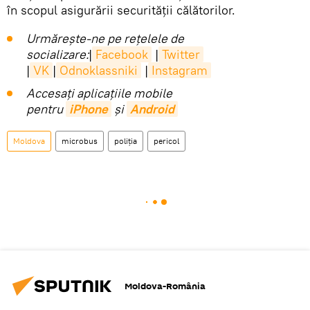
în scopul asigurării securității călătorilor.
Urmărește-ne pe rețelele de
socializare:
|
Facebook
|
Twitter
|
VK
|
Odnoklassniki
|
Instagram
Accesaţi aplicaţiile mobile
pentru
iPhone
și
Android
Moldova
microbus
poliția
pericol
Moldova-România