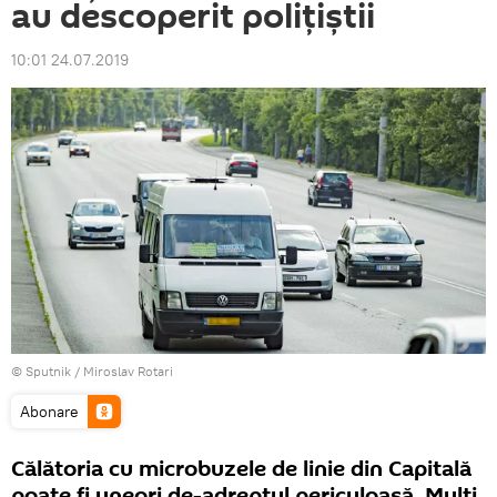
au descoperit polițiștii
10:01 24.07.2019
© Sputnik / Miroslav Rotari
Abonare
Călătoria cu microbuzele de linie din Capitală
poate fi uneori de-adreptul periculoasă. Mulți