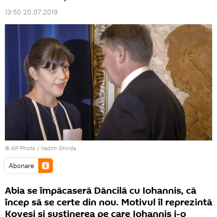
13:50 20.07.2019
© AP Photo / Vadim Ghirda
Abonare
Abia se împăcaseră Dăncilă cu Iohannis, că
încep să se certe din nou. Motivul îl reprezintă
Kovesi și susținerea pe care Iohannis i-o