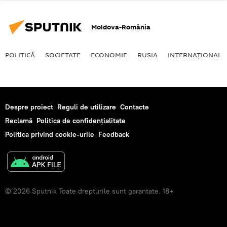
Moldova-România
POLITICĂ
SOCIETATE
ECONOMIE
RUSIA
INTERNAŢIONAL
Despre proiect
Reguli de utilizare
Contacte
Reclamă
Politica de confidențialitate
Politica privind cookie-urile
Feedback
© 2026 Sputnik Toate drepturile sunt garantate. 18+