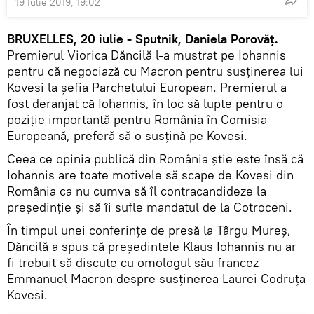
19 Iulie 2019, 19:02
BRUXELLES, 20 iulie - Sputnik, Daniela Porovăț.
Premierul Viorica Dăncilă l-a mustrat pe Iohannis
pentru că negociază cu Macron pentru susținerea lui
Kovesi la șefia Parchetului European. Premierul a
fost deranjat că Iohannis, în loc să lupte pentru o
poziție importantă pentru România în Comisia
Europeană, preferă să o susțină pe Kovesi.
Ceea ce opinia publică din România știe este însă că
Iohannis are toate motivele să scape de Kovesi din
România ca nu cumva să îl contracandideze la
președinție și să îi sufle mandatul de la Cotroceni.
În timpul unei conferințe de presă la Târgu Mureș,
Dăncilă a spus că președintele Klaus Iohannis nu ar
fi trebuit să discute cu omologul său francez
Emmanuel Macron despre susținerea Laurei Codruța
Kovesi.