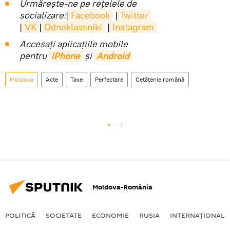
Urmărește-ne pe rețelele de
socializare:
|
Facebook
|
Twitter
|
VK
|
Odnoklassniki
|
Instagram
Accesaţi aplicaţiile mobile
pentru
iPhone
și
Android
Moldova
Acte
Taxe
Perfectare
Cetățenie română
Moldova-România
POLITICĂ
SOCIETATE
ECONOMIE
RUSIA
INTERNAŢIONAL