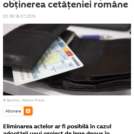
obținerea cetățeniei române
20:38 18.07.2019
© Sputnik / Rodion Proca
Abonare
Eliminarea actelor ar fi posibilă în cazul
adoptării unui proiect de lege depus în