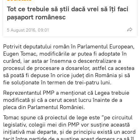
Tot ce trebuie să știi dacă vrei să îți faci
pașaport românesc
5 August 2016, 09:01
Potrivit deputatului român în Parlamentul European,
Eugen Tomac, modificările ar putea fi adoptate în
curând, iar asta ar însemna o descentralizare a
procesul de procesare a dosarelor, astfel ca acestea
să poată fi depuse în orice judeţ din România și să
fie soluționate în termen de trei-patru luni.
Reprezentantul PMP a menționat că Legea trebuie
modificată și că a cerut acest lucru înainte de a
pleca din Parlamentul României.
Tomac spune că proiectul de lege este ”pe circuitul
legislativ, colegii mei din PMP vor susţine această
iniţiativă mai departe, şi de principiu există un acord
tacit între partide de a susţine acest demers ca să îl