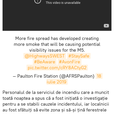
More fire spread has developed creating
more smoke that will be causing potential
visibility issues for the M5.
@HighwaysSWEST
#StaySafe
#BeAware
#AvonFire
pic.twitter.com/cRY8ACtyG2
— Paulton Fire Station (@AFRSPaulton)
18 
iulie 2019
Personalul de la serviciul de incendiu care a muncit
toată noaptea a spus că a fost iniţiată o investigație
pentru a se stabili cauzele incidentului, iar localnicii
au fost sfătuiți să evite zona și să-și țină ferestrele