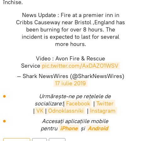
închise.
News Update : Fire at a premier inn in
Cribbs Causeway near Bristol ,England has
been burning for over 8 hours. The
incident is expected to last for several
more hours.
Video : Avon Fire & Rescue
Service
pic.twitter.com/AxDAZO1WSV
— Shark NewsWires (@SharkNewsWires)
17 iulie 2019
Urmărește-ne pe rețelele de
socializare:
|
Facebook
|
Twitter
|
VK
|
Odnoklassniki
|
Instagram
Accesaţi aplicaţiile mobile
pentru
iPhone
și
Android