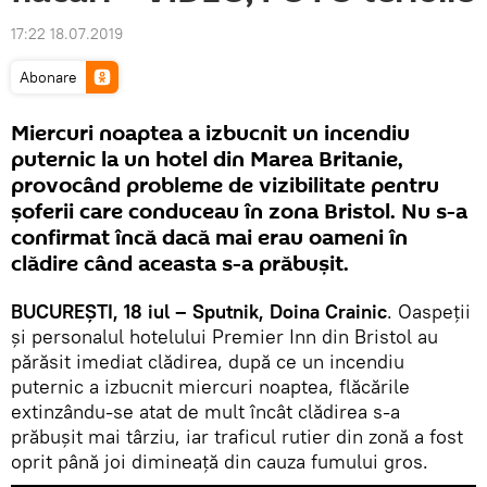
17:22 18.07.2019
Abonare
Miercuri noaptea a izbucnit un incendiu
puternic la un hotel din Marea Britanie,
provocând probleme de vizibilitate pentru
șoferii care conduceau în zona Bristol. Nu s-a
confirmat încă dacă mai erau oameni în
clădire când aceasta s-a prăbușit.
BUCUREŞTI, 18 iul – Sputnik, Doina Crainic
. Oaspeții
și personalul hotelului Premier Inn din Bristol au
părăsit imediat clădirea, după ce un incendiu
puternic a izbucnit miercuri noaptea, flăcările
extinzându-se atat de mult încât clădirea s-a
prăbușit mai târziu, iar traficul rutier din zonă a fost
oprit până joi dimineață din cauza fumului gros.