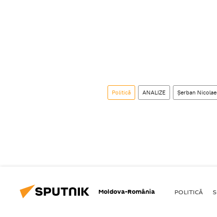
Politică
ANALIZE
Șerban Nicolae
Moldova-România
POLITICĂ
S