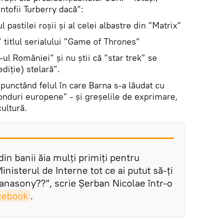
ntofii Turberry dacă”:
l pastilei roșii și al celei albastre din ”Matrix”
 titlul serialului ”Game of Thrones”
-ul României” și nu știi că ”star trek” se
diție) stelară”.
 punctând felul în care Barna s-a lăudat cu
”fonduri europene” - și greșelile de exprimare,
ultură.
n banii ăia mulți primiți pentru
inisterul de Interne tot ce ai putut să-ți
 Panasony??”, scrie Șerban Nicolae într-o
cebook
.