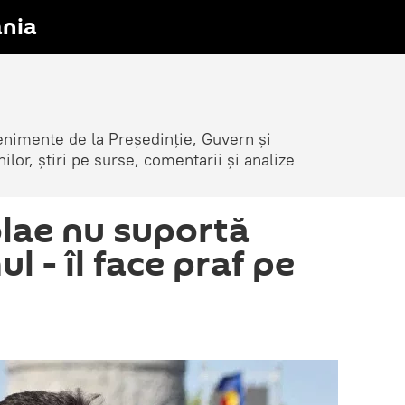
nia
venimente de la Președinție, Guvern și
nilor, știri pe surse, comentarii și analize
lae nu suportă
l - îl face praf pe