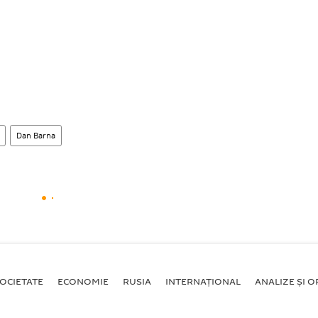
Dan Barna
OCIETATE
ECONOMIE
RUSIA
INTERNAŢIONAL
ANALIZE ȘI OP