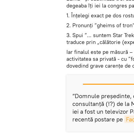
degeaba îți iei la congres pa
1. Înțelegi exact pe dos rostu
2. Pronunți ”gheims of tron”
3. Spui ”... suntem Star Trek
traduce prin „călătorie (expe
Iar finalul este pe măsură –
activitatea sa privată - cu 
dovedind grave carențe de c
”Domnule președinte, di
consultanță (!?) de la M
iei a fost un televizor
recentă postare pe
Fa