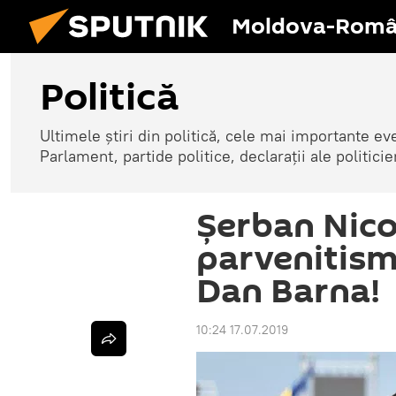
Moldova-Româ
Politică
Ultimele știri din politică, cele mai importante e
Parlament, partide politice, declarații ale politicie
Șerban Nico
parvenitismu
Dan Barna!
10:24 17.07.2019