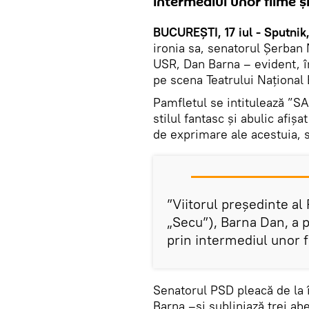
intermediul unor filme și
BUCUREȘTI, 17 iul - Sputnik
ironia sa, senatorul Șerban 
USR, Dan Barna – evident, în
pe scena Teatrului Național
Pamfletul se intitulează ”S
stilul fantasc și abulic afiș
de exprimare ale acestuia, 
”Viitorul președinte al
„Secu”), Barna Dan, a p
prin intermediul unor f
Senatorul PSD pleacă de la î
Barna –și subliniază trei abe