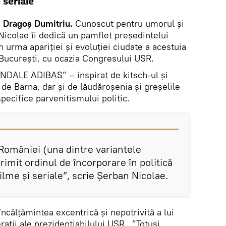
 seriale”
, Dragoș Dumitriu.
Cunoscut pentru umorul și
Nicolae îi dedică un pamflet președintelui
 urma apariției și evoluției ciudate a acestuia
 București, cu ocazia Congresului USR.
ANDALE ADIBAS” – inspirat de kitsch-ul și
at de Barna, dar și de lăudăroșenia și greșelile
specifice parvenitismului politic.
 României (una dintre variantele
rimit ordinul de încorporare în politică
ilme și seriale”, scrie Șerban Nicolae.
ncălțămintea excentrică și nepotrivită a lui
rații ale prezidențiabilului USR. ”Totuși,