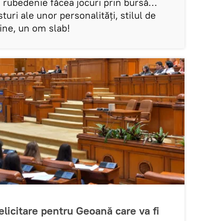
ă rubedenie făcea jocuri prin bursă…
uri ale unor personalități, stilul de
ine, un om slab!
licitare pentru Geoană care va fi