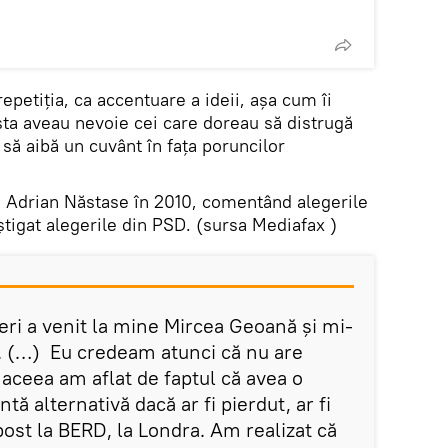
epetiția, ca accentuare a ideii, așa cum îi
sta aveau nevoie cei care doreau să distrugă
 să aibă un cuvânt în fața poruncilor
a Adrian Năstase în 2010, comentând alegerile
tigat alegerile din PSD. (sursa Mediafax )
geri a venit la mine Mircea Geoană şi mi-
a. (…) Eu credeam atunci că nu are
aceea am aflat de faptul că avea o
ntă alternativă dacă ar fi pierdut, ar fi
ost la BERD, la Londra. Am realizat că