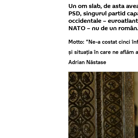
Un om slab, de asta ave
PSD, singurul partid cap
occidentale – euroatlant
NATO – nu de un român
Motto:
”Ne-a costat cinci în
şi situaţia în care ne aflăm 
Adrian Năstase