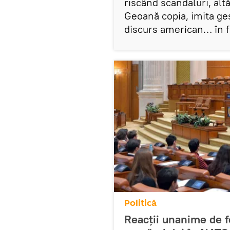
riscând scandaluri, alt
Geoană copia, imita gest
discurs american… în f
Politică
Reacții unanime de fe