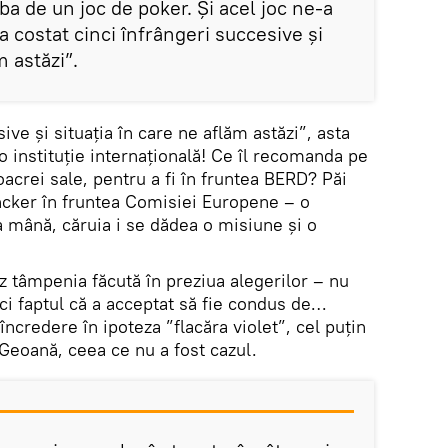
ba de un joc de poker. Şi acel joc ne-a
a costat cinci înfrângeri succesive şi
m astăzi”.
ive şi situaţia în care ne aflăm astăzi”, asta
o instituție internațională! Ce îl recomanda pe
acrei sale, pentru a fi în fruntea BERD? Păi
cker în fruntea Comisiei Europene – o
a mână, căruia i se dădea o misiune și o
 tâmpenia făcută în preziua alegerilor – nu
 ci faptul că a acceptat să fie condus de…
credere în ipoteza ”flacăra violet”, cel puțin
Geoană, ceea ce nu a fost cazul.