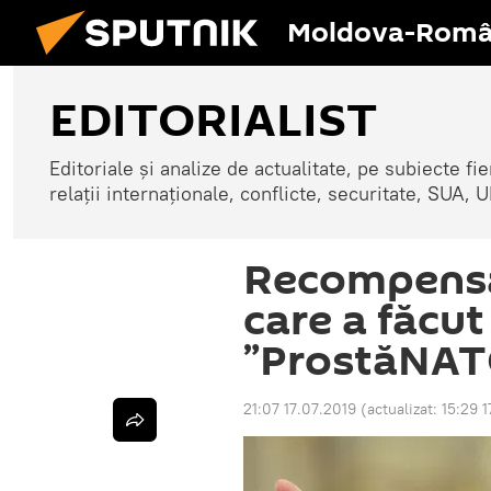
Moldova-Româ
EDITORIALIST
Editoriale și analize de actualitate, pe subiecte fi
relații internaționale, conflicte, securitate, SUA
Recompensă
care a făcut
”ProstăNAT
21:07 17.07.2019
(actualizat:
15:29 1