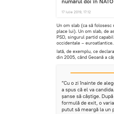
numărul doi în NATO
17 Iulie 2019, 17:12
Un om slab (ca să folosesc r
place lui). Un om slab, de a
PSD, singurul partid capabil
occidentale – euroatlantice.
Iată, de exemplu, ce declar
din 2005, când Geoană a câș
”Cu o zi înainte de ale
a spus că el va candid
şanse să câştige. După 
formulă de exit, o varia
putut să meargă la un p