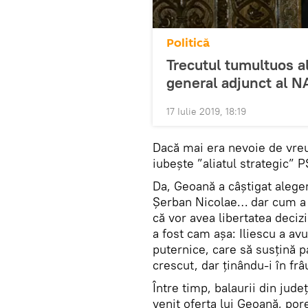
Politică
Trecutul tumultuos al
general adjunct al 
17 Iulie 2019, 18:19
Dacă mai era nevoie de vre
iubește ”aliatul strategic” P
Da, Geoană a câștigat aleger
Șerban Nicolae… dar cum a 
că vor avea libertatea decizi
a fost cam așa: Iliescu a av
puternice, care să susțină pa
crescut, dar ținându-i în frâ
Între timp, balaurii din jude
venit oferta lui Geoană, por