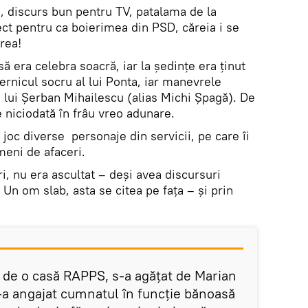
!), discurs bun pentru TV, patalama de la
ct pentru ca boierimea din PSD, căreia i se
vrea!
ă era celebra soacră, iar la ședințe era ținut
ernicul socru al lui Ponta, iar manevrele
 lui Șerban Mihailescu (alias Michi Șpagă). De
e niciodată în frâu vreo adunare.
 joc diverse personaje din servicii, pe care îi
meni de afaceri.
, nu era ascultat – deși avea discursuri
Un om slab, asta se citea pe fața – și prin
 de o casă RAPPS, s-a agățat de Marian
i-a angajat cumnatul în funcție bănoasă