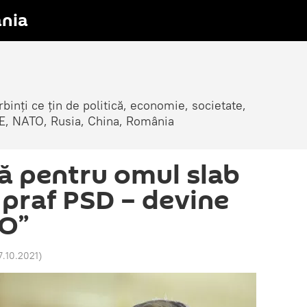
nia
erbinți ce țin de politică, economie, societate,
, UE, NATO, Rusia, China, România
 pentru omul slab
 praf PSD – devine
O”
7.10.2021
)