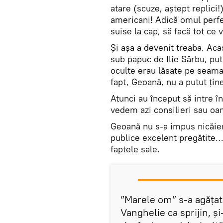
atare (scuze, aștept replici
americani! Adică omul perfe
suise la cap, să facă tot ce 
Și așa a devenit treaba. Acas
sub papuc de Ilie Sârbu, put
oculte erau lăsate pe seama
fapt, Geoană, nu a putut țin
Atunci au început să intre în
vedem azi consilieri sau oa
Geoană nu s-a impus nicăieri
publice excelent pregătite… 
faptele sale.
”Marele om” s-a agățat
Vanghelie ca sprijin, ș