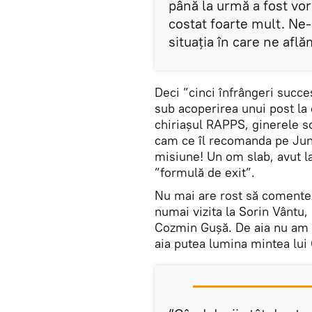
până la urmă a fost vor
costat foarte mult. Ne-
situaţia în care ne află
Deci ”cinci înfrângeri succes
sub acoperirea unui post la 
chiriașul RAPPS, ginerele so
cam ce îl recomanda pe Jun
misiune! Un om slab, avut l
”formulă de exit”.
Nu mai are rost să comentez
numai vizita la Sorin Vântu,
Cozmin Gușă. De aia nu am în
aia putea lumina mintea lui 