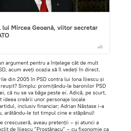
 lui Mircea Geoană, viitor secretar
NATO
un argument pentru a înțelege cât de mult
SD, acum aveți ocazia să îl vedeți în direct.
ile din 2005 în PSD contra lui Iona Iliescu și
reușit? Simplu: promițându-le baronilor PSD
ei, că nu se va băga peste ei. Adică, pe scurt,
ut ideea creării unor personaje locale
rtidul, inclusiv financiar; Adrian Năstase i-a
u, arătându-le tot timpul cine e stăpânul!
țe crescuseră, aveau pretenții – și atunci a
eclit de Iliescu ”Prostănacu” – cu fixonomie ca