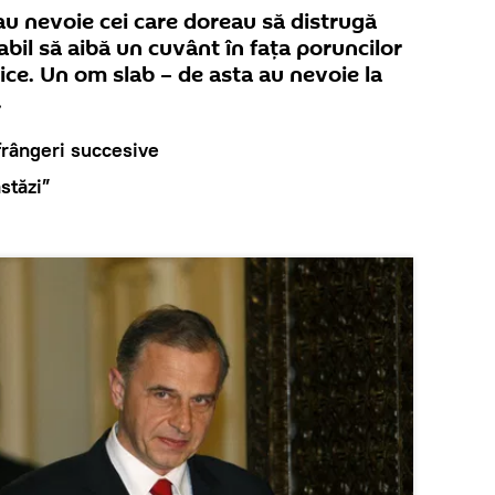
au nevoie cei care doreau să distrugă
abil să aibă un cuvânt în fața poruncilor
ice. Un om slab – de asta au nevoie la
.
frângeri succesive
astăzi”