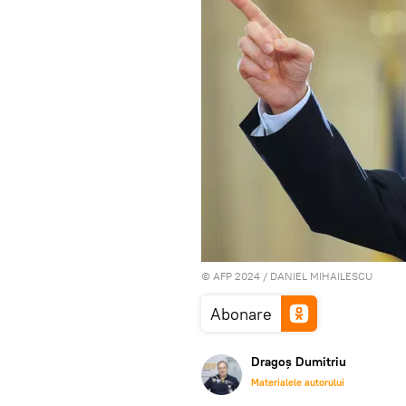
© AFP 2024 / DANIEL MIHAILESCU
Abonare
Dragoș Dumitriu
Materialele autorului