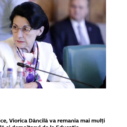
ice, Viorica Dăncilă va remania mai mulți