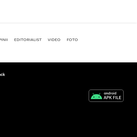
INII
EDITORIALIST
VIDEO
FOTO
ack