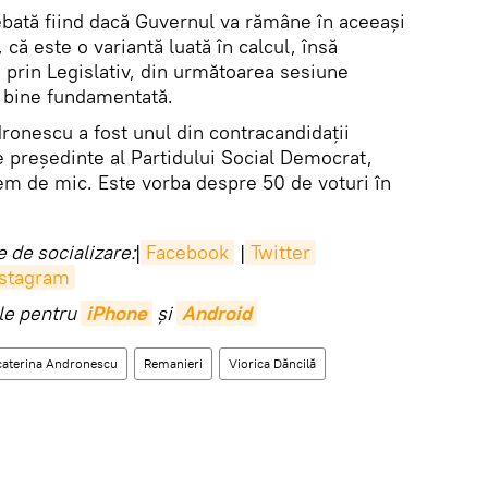
rebată fiind dacă Guvernul va rămâne în aceeași
că este o variantă luată în calcul, însă
 prin Legislativ, din următoarea sesiune
e bine fundamentată.
onescu a fost unul din contracandidații
de președinte al Partidului Social Democrat,
rem de mic. Este vorba despre 50 de voturi în
 de socializare:
|
Facebook
|
Twitter
nstagram
ile pentru
iPhone
și
Android
caterina Andronescu
Remanieri
Viorica Dăncilă