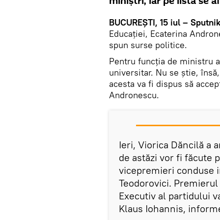
miniștri, iar pe listă se 
BUCUREȘTI, 15 iul – Sputni
Educației, Ecaterina Andron
spun surse politice.
Pentru funcția de ministru a
universitar. Nu se știe, îns
acesta va fi dispus să accept
Andronescu.
Ieri, Viorica Dăncilă a
de astăzi vor fi făcute 
vicepremieri conduse i
Teodorovici. Premierul
Executiv al partidului v
Klaus Iohannis, infor