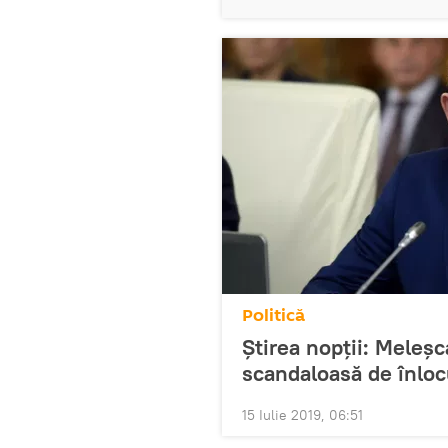
Politică
Știrea nopții: Meleș
scandaloasă de înloc
15 Iulie 2019, 06:51