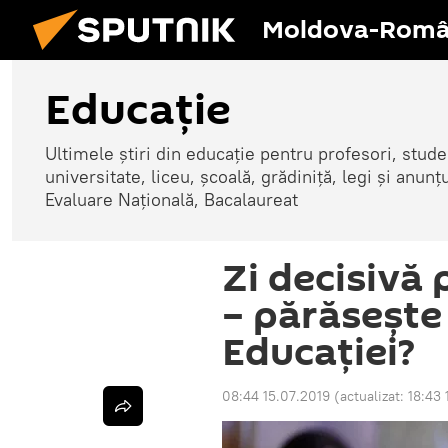
Moldova-Româ
Educație
Ultimele știri din educație pentru profesori, studenț
universitate, liceu, școală, grădiniță, legi și anun
Evaluare Națională, Bacalaureat
Zi decisivă
– părăsește
Educației?
08:44 15.07.2019
(actualizat:
18:43 