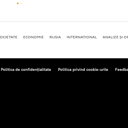
OCIETATE
ECONOMIE
RUSIA
INTERNAŢIONAL
ANALIZE ȘI OP
Politica de confidențialitate
Politica privind cookie-urile
Feedb