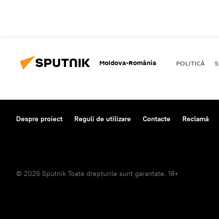
Moldova-România
POLITICĂ
S
Despre proiect
Reguli de utilizare
Contacte
Reclamă
© 2026 Sputnik Toate drepturile sunt garantate. 18+