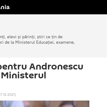
nia
i, elevi și părinți, știri ce țin de
țuri de la Ministerul Educației, examene,
 pentru Andronescu
 Ministerul
17.10.2021
)