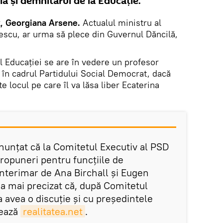
află și demnitarul de la Educație.
k, Georgiana Arsene.
Actualul ministru al
escu, ar urma să plece din Guvernul Dăncilă,
l Educației se are în vedere un profesor
ă, în cadrul Partidului Social Democrat, dacă
e locul pe care îl va lăsa liber Ecaterina
 anunțat că la Comitetul Executiv al PSD
propuneri pentru funcțiile de
nterimar de Ana Birchall și Eugen
 a mai precizat că, după Comitetul
a avea o discuție și cu președintele
mează
realitatea.net
.