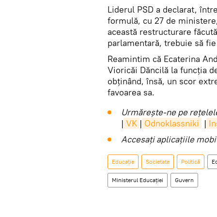
Liderul PSD a declarat, înt
formulă, cu 27 de ministere, 
această restructurare făcută
parlamentară, trebuie să fi
Reamintim că Ecaterina Andr
Vioricăi Dăncilă la funcția 
obținând, însă, un scor ext
favoarea sa.
Urmărește-ne pe rețelele
|
VK
|
Odnoklassniki
|
I
Accesaţi aplicaţiile mob
Educație
Societate
Politică
E
Ministerul Educației
Guvern